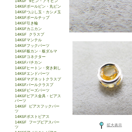
14KGF 9ピン・アイピン
14KGFボールピン・丸ピン
14KGFつぶし玉・カシメ玉
14KGFボールチップ
14KGF引き輪
14KGFカニカン
14KGF クラスプ
14KGFマンテル
14KGFフックパーツ
14KGF板カン・板ダルマ
14KGFコネクター
14KGFバチカン
14KGFヒートン・突き刺し
14KGFエンドパーツ
14KGFマグネットクラスプ
14KGFパールクラスプ
14KGFビーズパーツ
14KGFピアス金具・ピアス
パーツ
14KGF ピアスフックパー
ツ
14KGFポストピアス
14KGF フープピアスパー
拡大表示
ツ