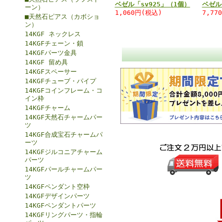
ベゼル「sv925」（1個）
ベゼル
ーン）
1,060円(税込)
7,77
■天然石ピアス（カボショ
ン）
14KGF ネックレス
14KGFチェーン・鎖
14KGFパーツ金具
14KGF 留め具
14KGFスペーサー
14KGFチューブ・パイプ
14KGFコインフレーム・コ
イン枠
14KGFチャーム
14KGF天然石チャームパー
ツ
14KGF合成宝石チャームパ
ーツ
14KGFジルコニアチャーム
パーツ
14KGFパールチャームパー
ツ
14KGFペンダント空枠
14KGFデザインパーツ
14KGFペンダントパーツ
14KGFリングパーツ・指輪