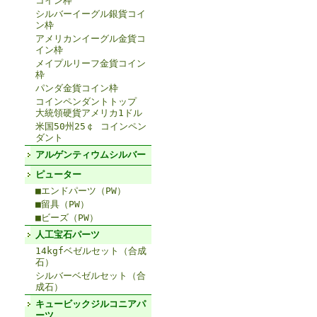
コイン枠
シルバーイーグル銀貨コイ
ン枠
アメリカンイーグル金貨コ
イン枠
メイプルリーフ金貨コイン
枠
パンダ金貨コイン枠
コインペンダントトップ
大統領硬貨アメリカ1ドル
米国50州25￠ コインペン
ダント
アルゲンティウムシルバー
ピューター
■エンドパーツ（PW）
■留具（PW）
■ビーズ（PW）
人工宝石パーツ
14kgfベゼルセット（合成
石）
シルバーベゼルセット（合
成石）
キュービックジルコニアパ
ーツ