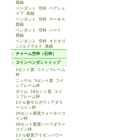
真鍮
ペンダント 空枠 ペアシェ
イプ 真鍮
ペンダント 空枠 マーキス
真鍮
ペンダント 空枠 ハート
真鍮
ペンダント 空枠 オクタゴ
ン/エメラルド 真鍮
チャーム空枠（石枠）
コインペンダントトップ
1セント貨 コインフレーム
枠
ニッケル 5セント貨 コイ
ンフレーム枠
ダイム 10セント貨 コイ
ンフレーム枠
1ドル貨サカガウィアダラ
ーコイン枠
25セント硬貨クォーターコ
イン枠
50セント硬貨ハーフダラー
コイン枠
1ドル硬貨アイゼンハワー