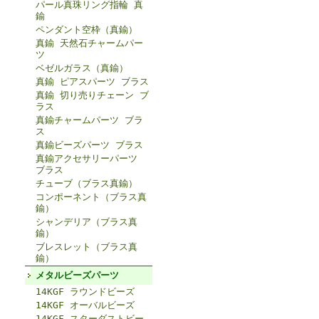
パール真珠リング指輪 真
鍮
ペンダント空枠（真鍮）
真鍮 天然石チャームパー
ツ
ベゼルガラス（真鍮）
真鍮 ピアスパーツ ブラス
真鍮 切り売りチェーン ブ
ラス
真鍮チャームパーツ ブラ
ス
真鍮ビーズパーツ ブラス
真鍮アクセサリーパーツ
ブラス
チューブ（ブラス真鍮）
コンポーネント（ブラス真
鍮）
シャンデリア（ブラス真
鍮）
ブレスレット（ブラス真
鍮）
メタルビーズパーツ
14KGF ラウンドビーズ
14KGF オーバルビーズ
14KGF スターダストビー