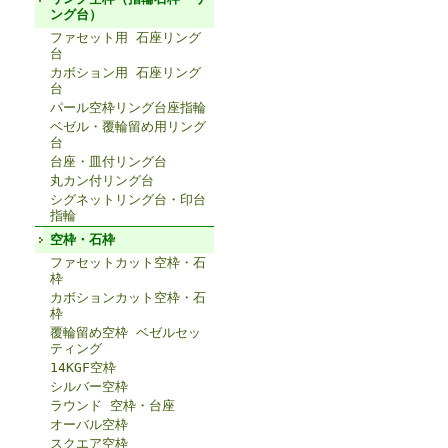
ング台）
ファセット用 石座リング
台
カボション用 石座リング
台
パール空枠リング台座指輪
ベゼル・覆輪留め用リング
台
台座・皿付リング台
丸カン付リング台
シグネットリング台・印台
指輪
空枠・石枠
ファセットカット空枠・石
枠
カボションカット空枠・石
枠
覆輪留め空枠 ベゼルセッ
ティング
14KGF空枠
シルバー空枠
ラウンド 空枠・台座
オーバル空枠
スクエア空枠