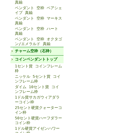
真鍮
ペンダント 空枠 ペアシェ
イプ 真鍮
ペンダント 空枠 マーキス
真鍮
ペンダント 空枠 ハート
真鍮
ペンダント 空枠 オクタゴ
ン/エメラルド 真鍮
チャーム空枠（石枠）
コインペンダントトップ
1セント貨 コインフレーム
枠
ニッケル 5セント貨 コイ
ンフレーム枠
ダイム 10セント貨 コイ
ンフレーム枠
1ドル貨サカガウィアダラ
ーコイン枠
25セント硬貨クォーターコ
イン枠
50セント硬貨ハーフダラー
コイン枠
1ドル硬貨アイゼンハワー