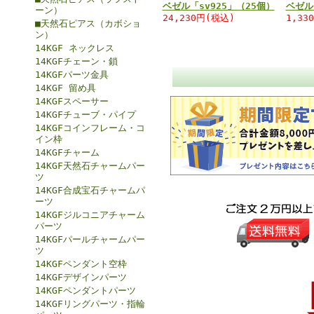
ベゼル「sv925」（25個）
ベゼル
ーン）
24,230円(税込)
1,33
■天然石ピアス（カボショ
ン）
14KGF ネックレス
14KGFチェーン・鎖
14KGFパーツ金具
14KGF 留め具
14KGFスペーサー
14KGFチューブ・パイプ
14KGFコインフレーム・コ
イン枠
14KGFチャーム
14KGF天然石チャームパー
ツ
14KGF合成宝石チャームパ
ーツ
14KGFジルコニアチャーム
パーツ
14KGFパールチャームパー
ツ
14KGFペンダント空枠
14KGFデザインパーツ
14KGFペンダントパーツ
14KGFリングパーツ・指輪