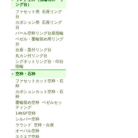
ング台）
ファセット用 石座リング
台
カボション用 石座リング
台
パール空枠リング台座指輪
ベゼル・覆輪留め用リング
台
台座・皿付リング台
丸カン付リング台
シグネットリング台・印台
指輪
空枠・石枠
ファセットカット空枠・石
枠
カボションカット空枠・石
枠
覆輪留め空枠 ベゼルセッ
ティング
14KGF空枠
シルバー空枠
ラウンド 空枠・台座
オーバル空枠
スクエア空枠