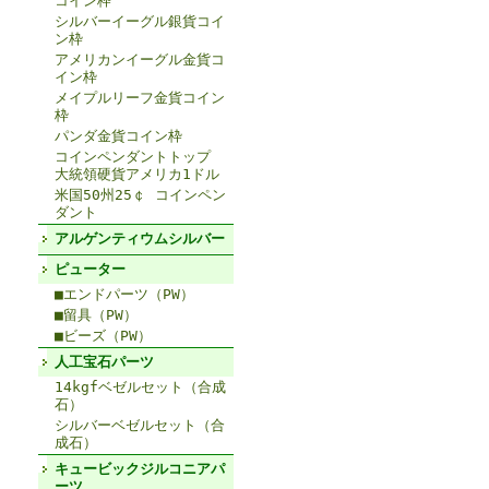
コイン枠
シルバーイーグル銀貨コイ
ン枠
アメリカンイーグル金貨コ
イン枠
メイプルリーフ金貨コイン
枠
パンダ金貨コイン枠
コインペンダントトップ
大統領硬貨アメリカ1ドル
米国50州25￠ コインペン
ダント
アルゲンティウムシルバー
ピューター
■エンドパーツ（PW）
■留具（PW）
■ビーズ（PW）
人工宝石パーツ
14kgfベゼルセット（合成
石）
シルバーベゼルセット（合
成石）
キュービックジルコニアパ
ーツ