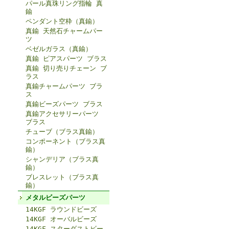
パール真珠リング指輪 真
鍮
ペンダント空枠（真鍮）
真鍮 天然石チャームパー
ツ
ベゼルガラス（真鍮）
真鍮 ピアスパーツ ブラス
真鍮 切り売りチェーン ブ
ラス
真鍮チャームパーツ ブラ
ス
真鍮ビーズパーツ ブラス
真鍮アクセサリーパーツ
ブラス
チューブ（ブラス真鍮）
コンポーネント（ブラス真
鍮）
シャンデリア（ブラス真
鍮）
ブレスレット（ブラス真
鍮）
メタルビーズパーツ
14KGF ラウンドビーズ
14KGF オーバルビーズ
14KGF スターダストビー