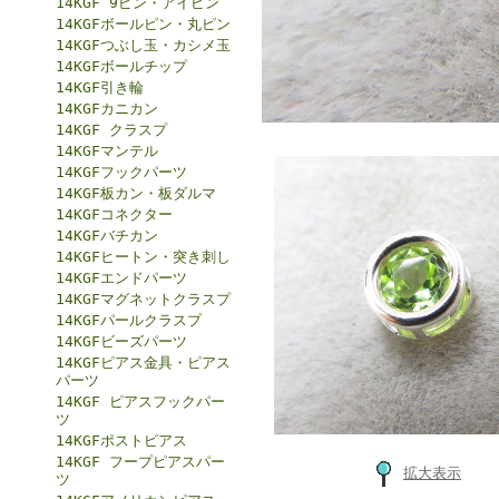
14KGF 9ピン・アイピン
14KGFボールピン・丸ピン
14KGFつぶし玉・カシメ玉
14KGFボールチップ
14KGF引き輪
14KGFカニカン
14KGF クラスプ
14KGFマンテル
14KGFフックパーツ
14KGF板カン・板ダルマ
14KGFコネクター
14KGFバチカン
14KGFヒートン・突き刺し
14KGFエンドパーツ
14KGFマグネットクラスプ
14KGFパールクラスプ
14KGFビーズパーツ
14KGFピアス金具・ピアス
パーツ
14KGF ピアスフックパー
ツ
14KGFポストピアス
14KGF フープピアスパー
拡大表示
ツ