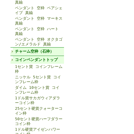
真鍮
ペンダント 空枠 ペアシェ
イプ 真鍮
ペンダント 空枠 マーキス
真鍮
ペンダント 空枠 ハート
真鍮
ペンダント 空枠 オクタゴ
ン/エメラルド 真鍮
チャーム空枠（石枠）
コインペンダントトップ
1セント貨 コインフレーム
枠
ニッケル 5セント貨 コイ
ンフレーム枠
ダイム 10セント貨 コイ
ンフレーム枠
1ドル貨サカガウィアダラ
ーコイン枠
25セント硬貨クォーターコ
イン枠
50セント硬貨ハーフダラー
コイン枠
1ドル硬貨アイゼンハワー