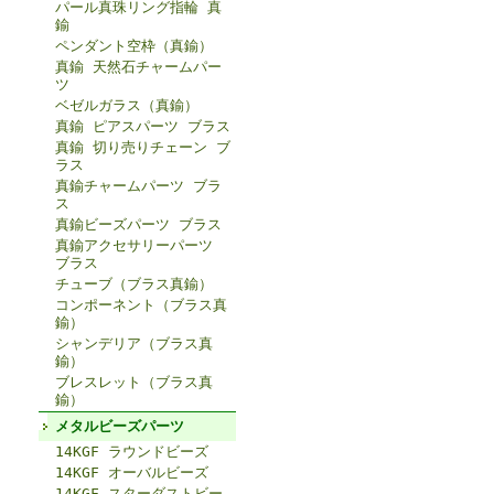
パール真珠リング指輪 真
鍮
ペンダント空枠（真鍮）
真鍮 天然石チャームパー
ツ
ベゼルガラス（真鍮）
真鍮 ピアスパーツ ブラス
真鍮 切り売りチェーン ブ
ラス
真鍮チャームパーツ ブラ
ス
真鍮ビーズパーツ ブラス
真鍮アクセサリーパーツ
ブラス
チューブ（ブラス真鍮）
コンポーネント（ブラス真
鍮）
シャンデリア（ブラス真
鍮）
ブレスレット（ブラス真
鍮）
メタルビーズパーツ
14KGF ラウンドビーズ
14KGF オーバルビーズ
14KGF スターダストビー