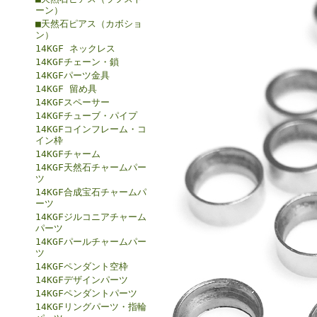
ーン）
■天然石ピアス（カボショ
ン）
14KGF ネックレス
14KGFチェーン・鎖
14KGFパーツ金具
14KGF 留め具
14KGFスペーサー
14KGFチューブ・パイプ
14KGFコインフレーム・コ
イン枠
14KGFチャーム
14KGF天然石チャームパー
ツ
14KGF合成宝石チャームパ
ーツ
14KGFジルコニアチャーム
パーツ
14KGFパールチャームパー
ツ
14KGFペンダント空枠
14KGFデザインパーツ
14KGFペンダントパーツ
14KGFリングパーツ・指輪