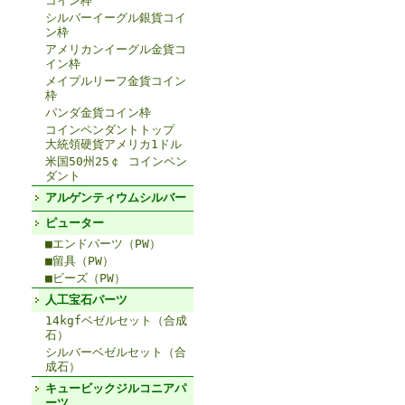
コイン枠
シルバーイーグル銀貨コイ
ン枠
アメリカンイーグル金貨コ
イン枠
メイプルリーフ金貨コイン
枠
パンダ金貨コイン枠
コインペンダントトップ
大統領硬貨アメリカ1ドル
米国50州25￠ コインペン
ダント
アルゲンティウムシルバー
ピューター
■エンドパーツ（PW）
■留具（PW）
■ビーズ（PW）
人工宝石パーツ
14kgfベゼルセット（合成
石）
シルバーベゼルセット（合
成石）
キュービックジルコニアパ
ーツ