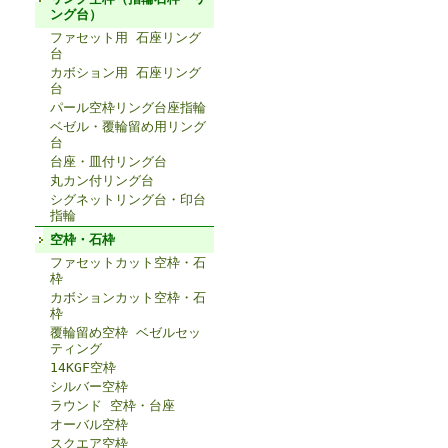
ング台）
ファセット用 石座リング
台
カボション用 石座リング
台
パール空枠リング台座指輪
ベゼル・覆輪留め用リング
台
台座・皿付リング台
丸カン付リング台
シグネットリング台・印台
指輪
空枠・石枠
ファセットカット空枠・石
枠
カボションカット空枠・石
枠
覆輪留め空枠 ベゼルセッ
ティング
14KGF空枠
シルバー空枠
ラウンド 空枠・台座
オーバル空枠
スクエア空枠