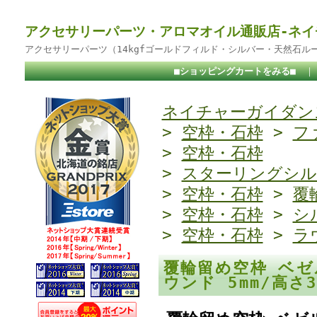
アクセサリーパーツ・アロマオイル通販店-ネイ
アクセサリーパーツ（14kgfゴールドフィルド・シルバー・天然石ル
■ショッピングカートをみる■
ネイチャーガイダンス
>
空枠・石枠
>
フ
>
空枠・石枠
>
スターリングシル
>
空枠・石枠
>
覆
>
空枠・石枠
>
シ
>
空枠・石枠
>
ラ
覆輪留め空枠 ベ
ウンド 5mm/高さ3