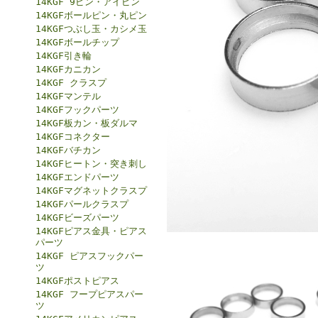
14KGF 9ピン・アイピン
14KGFボールピン・丸ピン
14KGFつぶし玉・カシメ玉
14KGFボールチップ
14KGF引き輪
14KGFカニカン
14KGF クラスプ
14KGFマンテル
14KGFフックパーツ
14KGF板カン・板ダルマ
14KGFコネクター
14KGFバチカン
14KGFヒートン・突き刺し
14KGFエンドパーツ
14KGFマグネットクラスプ
14KGFパールクラスプ
14KGFビーズパーツ
14KGFピアス金具・ピアス
パーツ
14KGF ピアスフックパー
ツ
14KGFポストピアス
14KGF フープピアスパー
ツ