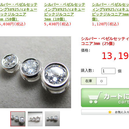
ルバー・ベゼルセッテ
シルバー・ベゼルセッテ
シルバー・ベゼルセ
ングSV925/czキュー
ィングSV925/czキュー
ィングSV925/czキ
ックジルコニア
ビックジルコニア
ビックジルコニア3mm
mm（50個）
3mm（10個）
個）
5,030円(税込)
5,430円(税込)
1,120円(税込)
シルバー・ベゼルセッティン
コニア3mm（25個）
価格:
13,1
購入数:
個
在庫
○