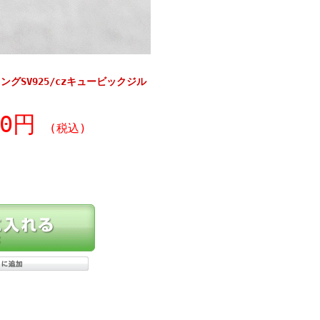
グSV925/czキュービックジル
90円
(税込)