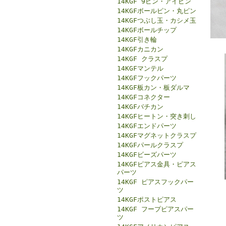
14KGF 9ピン・アイピン
14KGFボールピン・丸ピン
14KGFつぶし玉・カシメ玉
14KGFボールチップ
14KGF引き輪
14KGFカニカン
14KGF クラスプ
14KGFマンテル
14KGFフックパーツ
14KGF板カン・板ダルマ
14KGFコネクター
14KGFバチカン
14KGFヒートン・突き刺し
14KGFエンドパーツ
14KGFマグネットクラスプ
14KGFパールクラスプ
14KGFビーズパーツ
14KGFピアス金具・ピアス
パーツ
14KGF ピアスフックパー
ツ
14KGFポストピアス
14KGF フープピアスパー
ツ