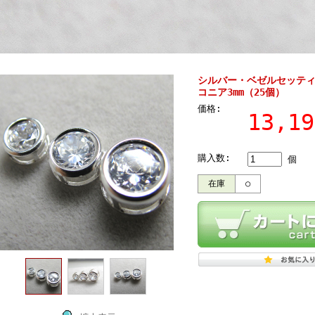
シルバー・ベゼルセッティン
コニア3mm（25個）
価格:
13,1
購入数:
個
在庫
○