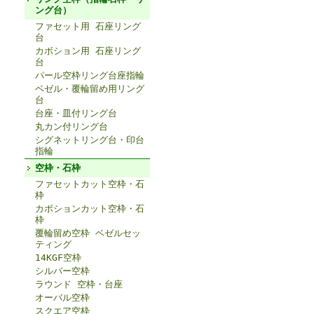
ング台）
ファセット用 石座リング
台
カボション用 石座リング
台
パール空枠リング台座指輪
ベゼル・覆輪留め用リング
台
台座・皿付リング台
丸カン付リング台
シグネットリング台・印台
指輪
空枠・石枠
ファセットカット空枠・石
枠
カボションカット空枠・石
枠
覆輪留め空枠 ベゼルセッ
ティング
14KGF空枠
シルバー空枠
ラウンド 空枠・台座
オーバル空枠
スクエア空枠