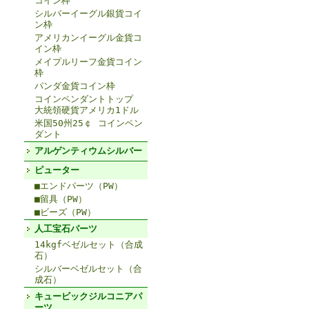
コイン枠
シルバーイーグル銀貨コイ
ン枠
アメリカンイーグル金貨コ
イン枠
メイプルリーフ金貨コイン
枠
パンダ金貨コイン枠
コインペンダントトップ
大統領硬貨アメリカ1ドル
米国50州25￠ コインペン
ダント
アルゲンティウムシルバー
ピューター
■エンドパーツ（PW）
■留具（PW）
■ビーズ（PW）
人工宝石パーツ
14kgfベゼルセット（合成
石）
シルバーベゼルセット（合
成石）
キュービックジルコニアパ
ーツ