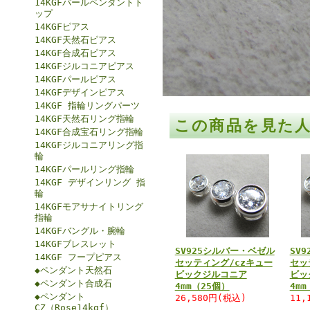
14KGFパールペンダントト
ップ
14KGFピアス
14KGF天然石ピアス
14KGF合成石ピアス
14KGFジルコニアピアス
14KGFパールピアス
14KGFデザインピアス
14KGF 指輪リングパーツ
14KGF天然石リング指輪
この商品を見た
14KGF合成宝石リング指輪
14KGFジルコニアリング指
輪
14KGFパールリング指輪
14KGF デザインリング 指
輪
14KGFモアサナイトリング
指輪
14KGFバングル・腕輪
14KGFブレスレット
SV925シルバー・ベゼル
SV
14KGF フープピアス
セッティング/czキュー
セッ
◆ペンダント天然石
ビックジルコニア
ビッ
◆ペンダント合成石
4mm（25個）
4m
◆ペンダント
26,580円(税込)
11,
CZ（Rose14kgf）