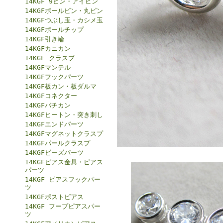
14KGF 9ピン・アイピン
14KGFボールピン・丸ピン
14KGFつぶし玉・カシメ玉
14KGFボールチップ
14KGF引き輪
14KGFカニカン
14KGF クラスプ
14KGFマンテル
14KGFフックパーツ
14KGF板カン・板ダルマ
14KGFコネクター
14KGFバチカン
14KGFヒートン・突き刺し
14KGFエンドパーツ
14KGFマグネットクラスプ
14KGFパールクラスプ
14KGFビーズパーツ
14KGFピアス金具・ピアス
パーツ
14KGF ピアスフックパー
ツ
14KGFポストピアス
14KGF フープピアスパー
ツ