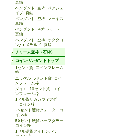
真鍮
ペンダント 空枠 ペアシェ
イプ 真鍮
ペンダント 空枠 マーキス
真鍮
ペンダント 空枠 ハート
真鍮
ペンダント 空枠 オクタゴ
ン/エメラルド 真鍮
チャーム空枠（石枠）
コインペンダントトップ
1セント貨 コインフレーム
枠
ニッケル 5セント貨 コイ
ンフレーム枠
ダイム 10セント貨 コイ
ンフレーム枠
1ドル貨サカガウィアダラ
ーコイン枠
25セント硬貨クォーターコ
イン枠
50セント硬貨ハーフダラー
コイン枠
1ドル硬貨アイゼンハワー