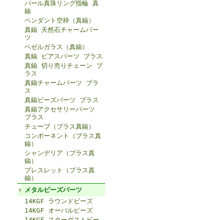
パール真珠リング指輪 真
鍮
ペンダント空枠（真鍮）
真鍮 天然石チャームパー
ツ
ベゼルガラス（真鍮）
真鍮 ピアスパーツ ブラス
真鍮 切り売りチェーン ブ
ラス
真鍮チャームパーツ ブラ
ス
真鍮ビーズパーツ ブラス
真鍮アクセサリーパーツ
ブラス
チューブ（ブラス真鍮）
コンポーネント（ブラス真
鍮）
シャンデリア（ブラス真
鍮）
ブレスレット（ブラス真
鍮）
メタルビーズパーツ
14KGF ラウンドビーズ
14KGF オーバルビーズ
14KGF スターダストビー