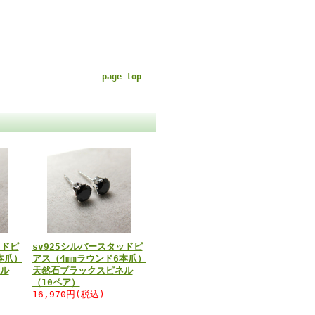
page top
ッドピ
sv925シルバースタッドピ
本爪）
アス（4mmラウンド6本爪）
ル
天然石ブラックスピネル
（10ペア）
16,970円(税込)