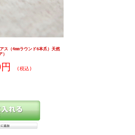
ピアス（4mmラウンド6本爪）天然
ア）
80円
(税込)