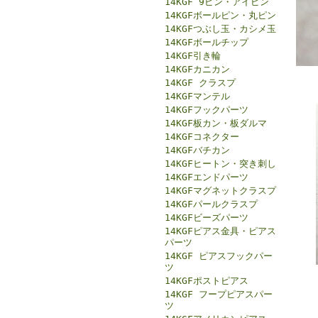
14KGF 9ピン・アイピン
14KGFボールピン・丸ピン
14KGFつぶし玉・カシメ玉
14KGFボールチップ
14KGF引き輪
14KGFカニカン
14KGF クラスプ
14KGFマンテル
14KGFフックパーツ
14KGF板カン・板ダルマ
14KGFコネクター
14KGFバチカン
14KGFヒートン・突き刺し
14KGFエンドパーツ
14KGFマグネットクラスプ
14KGFパールクラスプ
14KGFビーズパーツ
14KGFピアス金具・ピアス
パーツ
14KGF ピアスフックパー
ツ
14KGFポストピアス
14KGF フープピアスパー
ツ