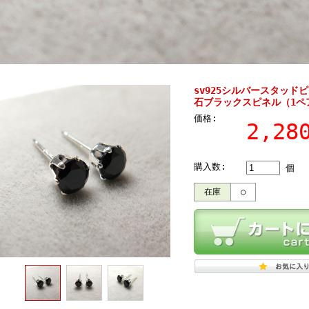
sv925シルバースタッド
石ブラックスピネル（1ペ
価格:
2,2
購入数:
個
在庫
○