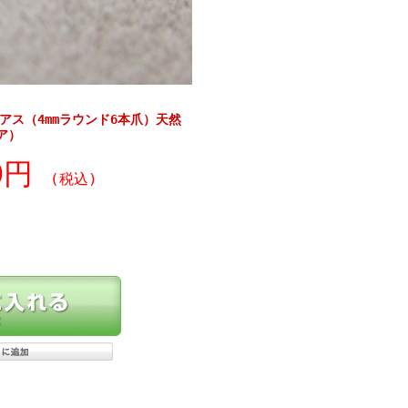
ピアス（4mmラウンド6本爪）天然
ア）
80円
(税込)