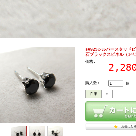
sv925シルバースタッド
石ブラックスピネル（1ペ
価格:
2,2
購入数:
個
在庫
○