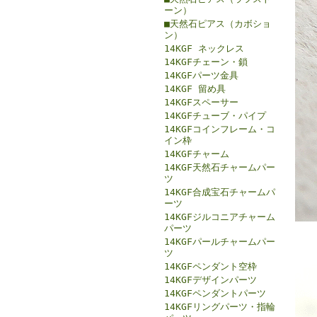
ーン）
■天然石ピアス（カボショ
ン）
14KGF ネックレス
14KGFチェーン・鎖
14KGFパーツ金具
14KGF 留め具
14KGFスペーサー
14KGFチューブ・パイプ
14KGFコインフレーム・コ
イン枠
14KGFチャーム
14KGF天然石チャームパー
ツ
14KGF合成宝石チャームパ
ーツ
14KGFジルコニアチャーム
パーツ
14KGFパールチャームパー
ツ
14KGFペンダント空枠
14KGFデザインパーツ
14KGFペンダントパーツ
14KGFリングパーツ・指輪