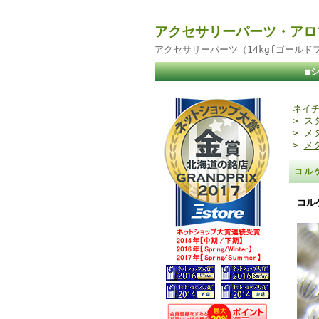
アクセサリーパーツ・アロ
アクセサリーパーツ（14kgfゴール
■
ネイチ
>
ス
>
メ
>
メ
コル
コル