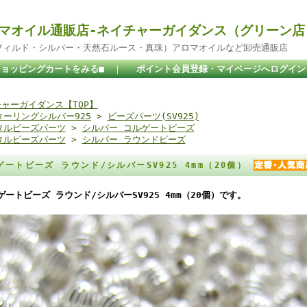
マオイル通販店-ネイチャーガイダンス（グリーン店
ドフィルド・シルバー・天然石ルース・真珠）アロマオイルなど卸売通販店
ショッピングカートをみる■
｜
ポイント会員登録・マイページへログイン
ャーガイダンス【TOP】
ターリングシルバー925
>
ビーズパーツ(SV925)
タルビーズパーツ
>
シルバー コルゲートビーズ
タルビーズパーツ
>
シルバー ラウンドビーズ
ゲートビーズ ラウンド/シルバーSV925 4mm（20個）
ゲートビーズ ラウンド/シルバーSV925 4mm（20個）です。