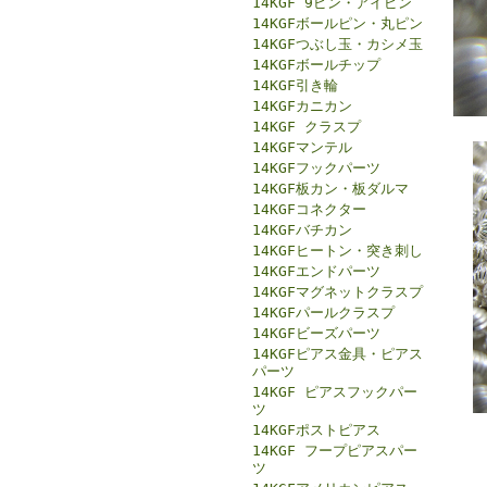
14KGF 9ピン・アイピン
14KGFボールピン・丸ピン
14KGFつぶし玉・カシメ玉
14KGFボールチップ
14KGF引き輪
14KGFカニカン
14KGF クラスプ
14KGFマンテル
14KGFフックパーツ
14KGF板カン・板ダルマ
14KGFコネクター
14KGFバチカン
14KGFヒートン・突き刺し
14KGFエンドパーツ
14KGFマグネットクラスプ
14KGFパールクラスプ
14KGFビーズパーツ
14KGFピアス金具・ピアス
パーツ
14KGF ピアスフックパー
ツ
14KGFポストピアス
14KGF フープピアスパー
ツ