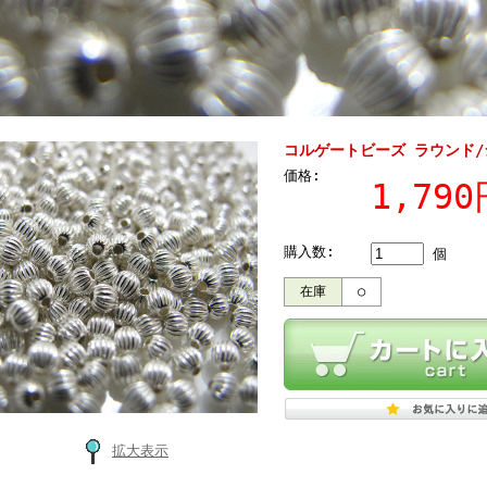
コルゲートビーズ ラウンド/シル
価格:
1,79
購入数:
個
在庫
○
拡大表示