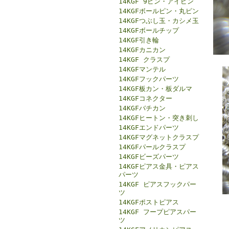
14KGF 9ピン・アイピン
14KGFボールピン・丸ピン
14KGFつぶし玉・カシメ玉
14KGFボールチップ
14KGF引き輪
14KGFカニカン
14KGF クラスプ
14KGFマンテル
14KGFフックパーツ
14KGF板カン・板ダルマ
14KGFコネクター
14KGFバチカン
14KGFヒートン・突き刺し
14KGFエンドパーツ
14KGFマグネットクラスプ
14KGFパールクラスプ
14KGFビーズパーツ
14KGFピアス金具・ピアス
パーツ
14KGF ピアスフックパー
ツ
14KGFポストピアス
14KGF フープピアスパー
ツ