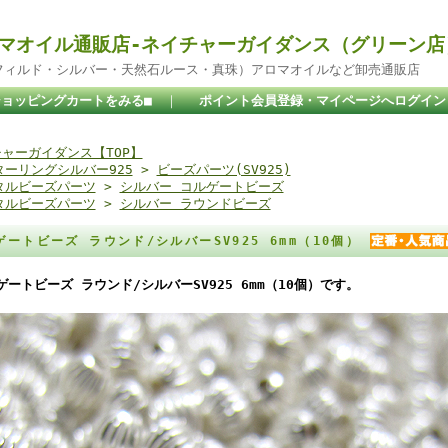
マオイル通販店-ネイチャーガイダンス（グリーン店
ドフィルド・シルバー・天然石ルース・真珠）アロマオイルなど卸売通販店
ショッピングカートをみる■
｜
ポイント会員登録・マイページへログイン
ャーガイダンス【TOP】
ターリングシルバー925
>
ビーズパーツ(SV925)
タルビーズパーツ
>
シルバー コルゲートビーズ
タルビーズパーツ
>
シルバー ラウンドビーズ
ゲートビーズ ラウンド/シルバーSV925 6mm（10個）
ゲートビーズ ラウンド/シルバーSV925 6mm（10個）です。