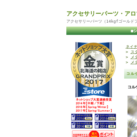
アクセサリーパーツ・アロ
アクセサリーパーツ（14kgfゴール
■
ネイチ
>
ス
>
メ
>
メ
コル
コル