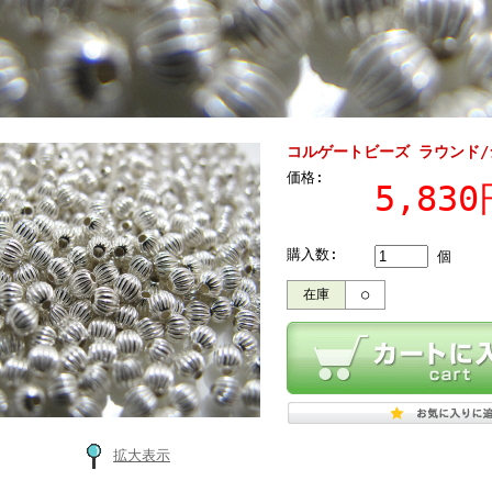
コルゲートビーズ ラウンド/シル
価格:
5,83
購入数:
個
在庫
○
拡大表示