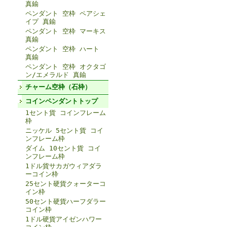
真鍮
ペンダント 空枠 ペアシェ
イプ 真鍮
ペンダント 空枠 マーキス
真鍮
ペンダント 空枠 ハート
真鍮
ペンダント 空枠 オクタゴ
ン/エメラルド 真鍮
チャーム空枠（石枠）
コインペンダントトップ
1セント貨 コインフレーム
枠
ニッケル 5セント貨 コイ
ンフレーム枠
ダイム 10セント貨 コイ
ンフレーム枠
1ドル貨サカガウィアダラ
ーコイン枠
25セント硬貨クォーターコ
イン枠
50セント硬貨ハーフダラー
コイン枠
1ドル硬貨アイゼンハワー