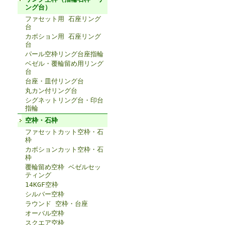
ング台）
ファセット用 石座リング
台
カボション用 石座リング
台
パール空枠リング台座指輪
ベゼル・覆輪留め用リング
台
台座・皿付リング台
丸カン付リング台
シグネットリング台・印台
指輪
空枠・石枠
ファセットカット空枠・石
枠
カボションカット空枠・石
枠
覆輪留め空枠 ベゼルセッ
ティング
14KGF空枠
シルバー空枠
ラウンド 空枠・台座
オーバル空枠
スクエア空枠