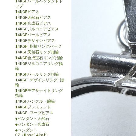
14KGFパールペンダントト
ップ
14KGFピアス
14KGF天然石ピアス
14KGF合成石ピアス
14KGFジルコニアピアス
14KGFパールピアス
14KGFデザインピアス
14KGF 指輪リングパーツ
14KGF天然石リング指輪
14KGF合成宝石リング指輪
14KGFジルコニアリング指
輪
14KGFパールリング指輪
14KGF デザインリング 指
輪
14KGFモアサナイトリング
指輪
14KGFバングル・腕輪
14KGFブレスレット
14KGF フープピアス
◆ペンダント天然石
◆ペンダント合成石
◆ペンダント
CZ（Rose14kgf）