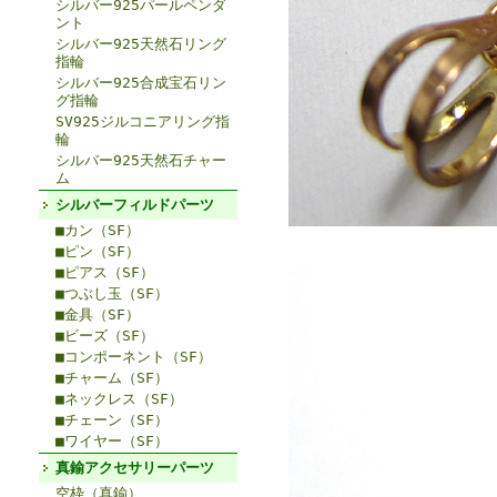
シルバー925パールペンダ
ント
シルバー925天然石リング
指輪
シルバー925合成宝石リン
グ指輪
SV925ジルコニアリング指
輪
シルバー925天然石チャー
ム
シルバーフィルドパーツ
■カン（SF）
■ピン（SF）
■ピアス（SF）
■つぶし玉（SF）
■金具（SF）
■ビーズ（SF）
■コンポーネント（SF）
■チャーム（SF）
■ネックレス（SF）
■チェーン（SF）
■ワイヤー（SF）
真鍮アクセサリーパーツ
空枠（真鍮）