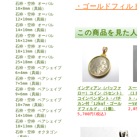
石枠・空枠 オーバル
・ゴールドフィル
10×8mm（真鍮）
石枠・空枠 オーバル
12×10mm（真鍮）
石枠・空枠 オーバル
14×10mm（真鍮）
この商品を見た
石枠・空枠 オーバル
16×12mm（真鍮）
石枠・空枠 オーバル
18×13mm（真鍮）
石枠・空枠 オーバル
25×18mm（真鍮）
石枠・空枠 ペアシェイプ
6×4mm（真鍮）
石枠・空枠 ペアシェイプ
7×5mm（真鍮）
インディアン（バッファ
スー
石枠・空枠 ペアシェイプ
ロー）コイン（5セント）
（1
9×6mm（真鍮）
コインペンダント・バチ
ト・
石枠・空枠 ペアシェイプ
カン付「12kgf・ゴール
ーSV
10×7mm（真鍮）
ドフィルド」（1個）
2,
石枠・空枠 ペアシェイプ
5,700円(税込)
14×10mm（真鍮）
石枠・空枠 ペアシェイプ
18×13mm（真鍮）
石枠・空枠 オクタゴン
（真鍮）