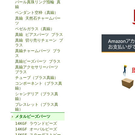
パール真珠リング指輪 真
鍮
ペンダント空枠（真鍮）
真鍮 天然石チャームパー
ツ
ベゼルガラス（真鍮）
真鍮 ピアスパーツ ブラス
真鍮 切り売りチェーン ブ
ラス
真鍮チャームパーツ ブラ
ス
真鍮ビーズパーツ ブラス
真鍮アクセサリーパーツ
ブラス
チューブ（ブラス真鍮）
コンポーネント（ブラス真
鍮）
シャンデリア（ブラス真
鍮）
ブレスレット（ブラス真
鍮）
メタルビーズパーツ
14KGF ラウンドビーズ
14KGF オーバルビーズ
14KGF スターダストビー