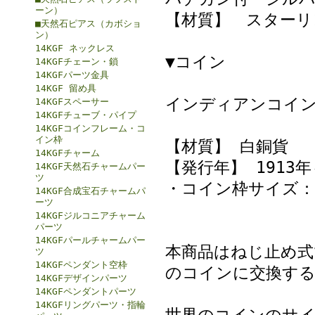
ーン）
【材質】 スターリ
■天然石ピアス（カボショ
ン）
14KGF ネックレス
▼コイン
14KGFチェーン・鎖
14KGFパーツ金具
14KGF 留め具
インディアンコイン
14KGFスペーサー
14KGFチューブ・パイプ
14KGFコインフレーム・コ
イン枠
【材質】 白銅貨
14KGFチャーム
【発行年】 1913年
14KGF天然石チャームパー
ツ
・コイン枠サイズ：約2
14KGF合成宝石チャームパ
ーツ
14KGFジルコニアチャーム
パーツ
14KGFパールチャームパー
本商品はねじ止め式
ツ
14KGFペンダント空枠
のコインに交換する
14KGFデザインパーツ
14KGFペンダントパーツ
14KGFリングパーツ・指輪