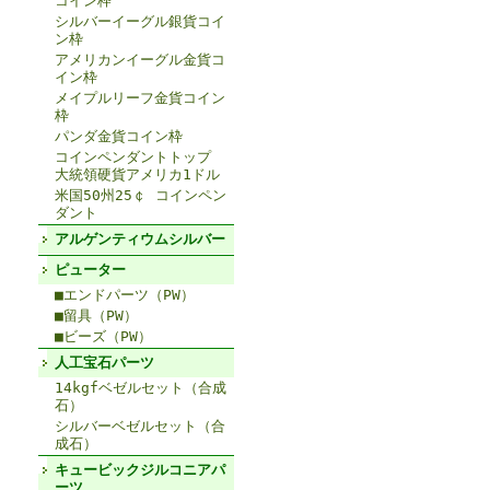
コイン枠
シルバーイーグル銀貨コイ
ン枠
アメリカンイーグル金貨コ
イン枠
メイプルリーフ金貨コイン
枠
パンダ金貨コイン枠
コインペンダントトップ
大統領硬貨アメリカ1ドル
米国50州25￠ コインペン
ダント
アルゲンティウムシルバー
ピューター
■エンドパーツ（PW）
■留具（PW）
■ビーズ（PW）
人工宝石パーツ
14kgfベゼルセット（合成
石）
シルバーベゼルセット（合
成石）
キュービックジルコニアパ
ーツ