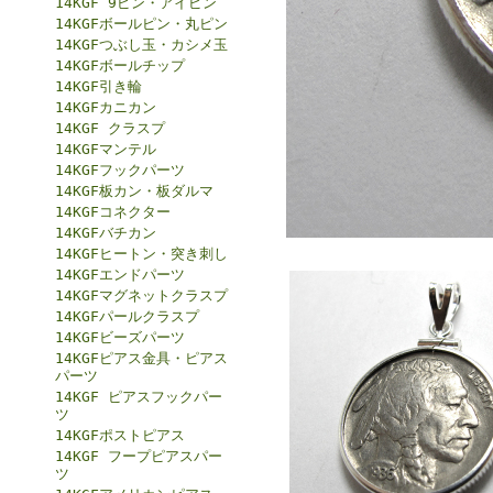
14KGF 9ピン・アイピン
14KGFボールピン・丸ピン
14KGFつぶし玉・カシメ玉
14KGFボールチップ
14KGF引き輪
14KGFカニカン
14KGF クラスプ
14KGFマンテル
14KGFフックパーツ
14KGF板カン・板ダルマ
14KGFコネクター
14KGFバチカン
14KGFヒートン・突き刺し
14KGFエンドパーツ
14KGFマグネットクラスプ
14KGFパールクラスプ
14KGFビーズパーツ
14KGFピアス金具・ピアス
パーツ
14KGF ピアスフックパー
ツ
14KGFポストピアス
14KGF フープピアスパー
ツ