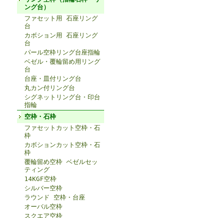
ング台）
ファセット用 石座リング
台
カボション用 石座リング
台
パール空枠リング台座指輪
ベゼル・覆輪留め用リング
台
台座・皿付リング台
丸カン付リング台
シグネットリング台・印台
指輪
空枠・石枠
ファセットカット空枠・石
枠
カボションカット空枠・石
枠
覆輪留め空枠 ベゼルセッ
ティング
14KGF空枠
シルバー空枠
ラウンド 空枠・台座
オーバル空枠
スクエア空枠