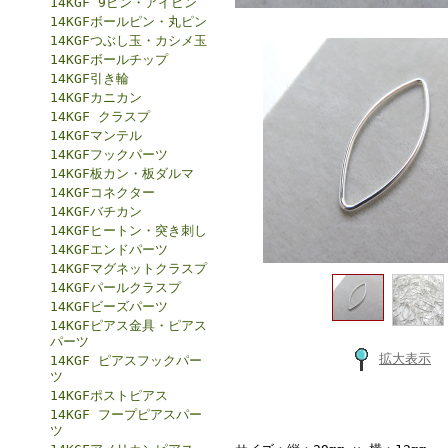
14KGF 9ピン・アイピン
14KGFボールピン・丸ピン
14KGFつぶし玉・カシメ玉
14KGFボールチップ
14KGF引き輪
14KGFカニカン
14KGF クラスプ
14KGFマンテル
14KGFフックパーツ
14KGF板カン・板ダルマ
14KGFコネクター
14KGFバチカン
14KGFヒートン・突き刺し
14KGFエンドパーツ
14KGFマグネットクラスプ
14KGFパールクラスプ
14KGFビーズパーツ
14KGFピアス金具・ピアス
パーツ
拡大表示
14KGF ピアスフックパー
ツ
14KGFポストピアス
14KGF フープピアスパー
ツ