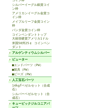
コイン枠
シルバーイーグル銀貨コイ
ン枠
アメリカンイーグル金貨コ
イン枠
メイプルリーフ金貨コイン
枠
パンダ金貨コイン枠
コインペンダントトップ
大統領硬貨アメリカ1ドル
米国50州25￠ コインペン
ダント
アルゲンティウムシルバー
ピューター
■エンドパーツ（PW）
■留具（PW）
■ビーズ（PW）
人工宝石パーツ
14kgfベゼルセット（合成
石）
シルバーベゼルセット（合
成石）
キュービックジルコニアパ
ーツ