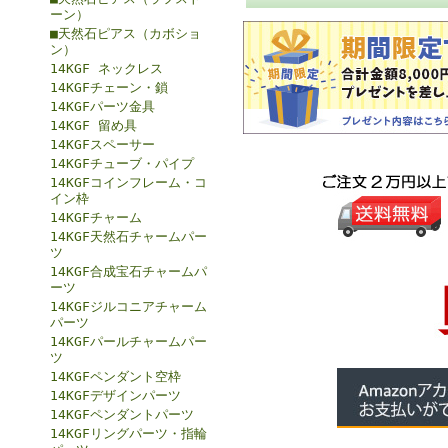
ーン）
■天然石ピアス（カボショ
ン）
14KGF ネックレス
14KGFチェーン・鎖
14KGFパーツ金具
14KGF 留め具
14KGFスペーサー
14KGFチューブ・パイプ
14KGFコインフレーム・コ
イン枠
14KGFチャーム
14KGF天然石チャームパー
ツ
14KGF合成宝石チャームパ
ーツ
14KGFジルコニアチャーム
パーツ
14KGFパールチャームパー
ツ
14KGFペンダント空枠
14KGFデザインパーツ
14KGFペンダントパーツ
14KGFリングパーツ・指輪