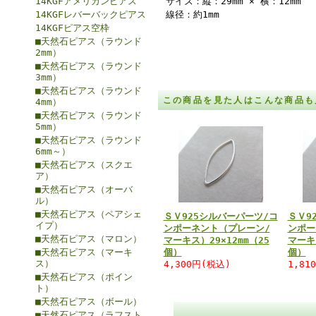
14KGFアメリカンピアス
サイズ：縦：29mm × 横：12mm
14KGFレバーバックピアス
線径：約1mm
14KGFピアス空枠
■天然石ピアス（ラウンド
2mm）
■天然石ピアス（ラウンド
3mm）
■天然石ピアス（ラウンド
この商品を見た人はこんな商品も
4mm）
■天然石ピアス（ラウンド
5mm）
■天然石ピアス（ラウンド
6mm～）
■天然石ピアス（スクエ
ア）
■天然石ピアス（オーバ
ル）
■天然石ピアス（ペアシェ
ＳＶ925シルバーパーツ/コ
ＳＶ9
イプ）
ンポーネント（プレーン/
ンポー
■天然石ピアス（マロン）
マーキス）29×12mm（25
マーキス
■天然石ピアス（マーキ
個）
個）
ス）
4,300円(税込)
1,81
■天然石ピアス（ポイン
ト）
■天然石ピアス（ボール）
■天然石ピアス（ラフスト