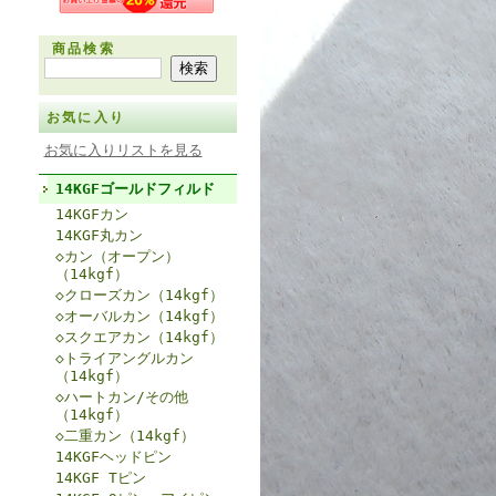
商品検索
お気に入り
お気に入りリストを見る
14KGFゴールドフィルド
14KGFカン
14KGF丸カン
◇カン（オープン）
（14kgf）
◇クローズカン（14kgf）
◇オーバルカン（14kgf）
◇スクエアカン（14kgf）
◇トライアングルカン
（14kgf）
◇ハートカン/その他
（14kgf）
◇二重カン（14kgf）
14KGFヘッドピン
14KGF Tピン