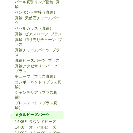
パール真珠リング指輪 真
鍮
ペンダント空枠（真鍮）
真鍮 天然石チャームパー
ツ
ベゼルガラス（真鍮）
真鍮 ピアスパーツ ブラス
真鍮 切り売りチェーン ブ
ラス
真鍮チャームパーツ ブラ
ス
真鍮ビーズパーツ ブラス
真鍮アクセサリーパーツ
ブラス
チューブ（ブラス真鍮）
コンポーネント（ブラス真
鍮）
シャンデリア（ブラス真
鍮）
ブレスレット（ブラス真
鍮）
メタルビーズパーツ
14KGF ラウンドビーズ
14KGF オーバルビーズ
14KGF スターダストビー