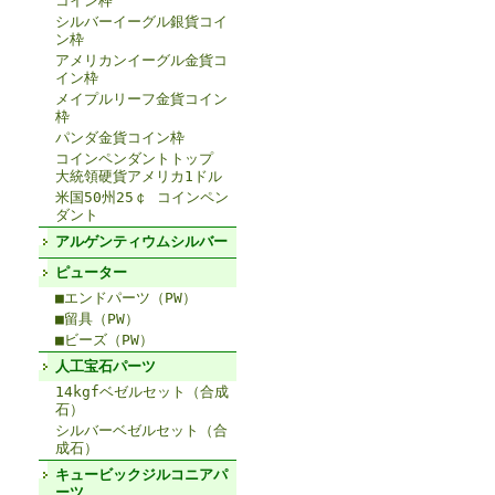
コイン枠
シルバーイーグル銀貨コイ
ン枠
アメリカンイーグル金貨コ
イン枠
メイプルリーフ金貨コイン
枠
パンダ金貨コイン枠
コインペンダントトップ
大統領硬貨アメリカ1ドル
米国50州25￠ コインペン
ダント
アルゲンティウムシルバー
ピューター
■エンドパーツ（PW）
■留具（PW）
■ビーズ（PW）
人工宝石パーツ
14kgfベゼルセット（合成
石）
シルバーベゼルセット（合
成石）
キュービックジルコニアパ
ーツ