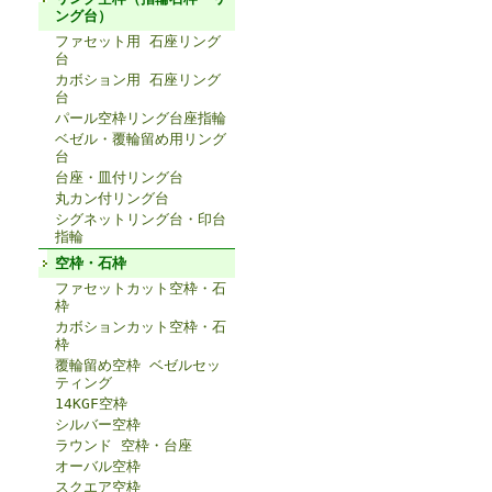
ング台）
ファセット用 石座リング
台
カボション用 石座リング
台
パール空枠リング台座指輪
ベゼル・覆輪留め用リング
台
台座・皿付リング台
丸カン付リング台
シグネットリング台・印台
指輪
空枠・石枠
ファセットカット空枠・石
枠
カボションカット空枠・石
枠
覆輪留め空枠 ベゼルセッ
ティング
14KGF空枠
シルバー空枠
ラウンド 空枠・台座
オーバル空枠
スクエア空枠