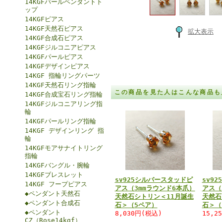
14KGFパールペンダントト
ップ
14KGFピアス
14KGF天然石ピアス
拡大表示
14KGF合成石ピアス
14KGFジルコニアピアス
14KGFパールピアス
14KGFデザインピアス
14KGF 指輪リングパーツ
14KGF天然石リング指輪
この商品を見た人はこんな商品も
14KGF合成宝石リング指輪
14KGFジルコニアリング指
輪
14KGFパールリング指輪
14KGF デザインリング 指
輪
14KGFモアサナイトリング
指輪
14KGFバングル・腕輪
14KGFブレスレット
sv925シルバースタッドピ
sv9
14KGF フープピアス
アス（3mmラウンド6本爪）
アス（
◆ペンダント天然石
天然石シトリン＜11月誕生
天然石
◆ペンダント合成石
石＞（5ペア）
石＞（
◆ペンダント
8,030円(税込)
15,2
CZ（Rose14kgf）