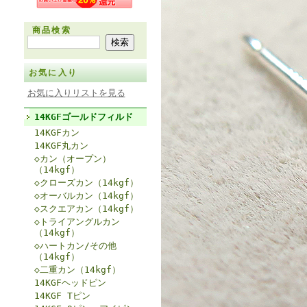
商品検索
お気に入り
お気に入りリストを見る
14KGFゴールドフィルド
14KGFカン
14KGF丸カン
◇カン（オープン）
（14kgf）
◇クローズカン（14kgf）
◇オーバルカン（14kgf）
◇スクエアカン（14kgf）
◇トライアングルカン
（14kgf）
◇ハートカン/その他
（14kgf）
◇二重カン（14kgf）
14KGFヘッドピン
14KGF Tピン