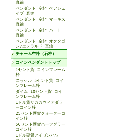
真鍮
ペンダント 空枠 ペアシェ
イプ 真鍮
ペンダント 空枠 マーキス
真鍮
ペンダント 空枠 ハート
真鍮
ペンダント 空枠 オクタゴ
ン/エメラルド 真鍮
チャーム空枠（石枠）
コインペンダントトップ
1セント貨 コインフレーム
枠
ニッケル 5セント貨 コイ
ンフレーム枠
ダイム 10セント貨 コイ
ンフレーム枠
1ドル貨サカガウィアダラ
ーコイン枠
25セント硬貨クォーターコ
イン枠
50セント硬貨ハーフダラー
コイン枠
1ドル硬貨アイゼンハワー