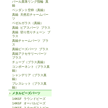
パール真珠リング指輪 真
鍮
ペンダント空枠（真鍮）
真鍮 天然石チャームパー
ツ
ベゼルガラス（真鍮）
真鍮 ピアスパーツ ブラス
真鍮 切り売りチェーン ブ
ラス
真鍮チャームパーツ ブラ
ス
真鍮ビーズパーツ ブラス
真鍮アクセサリーパーツ
ブラス
チューブ（ブラス真鍮）
コンポーネント（ブラス真
鍮）
シャンデリア（ブラス真
鍮）
ブレスレット（ブラス真
鍮）
メタルビーズパーツ
14KGF ラウンドビーズ
14KGF オーバルビーズ
14KGF スターダストビー