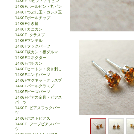
14KGF 9ピン・アイピン
14KGFボールピン・丸ピン
14KGFつぶし玉・カシメ玉
14KGFボールチップ
14KGF引き輪
14KGFカニカン
14KGF クラスプ
14KGFマンテル
14KGFフックパーツ
14KGF板カン・板ダルマ
14KGFコネクター
14KGFバチカン
14KGFヒートン・突き刺し
14KGFエンドパーツ
14KGFマグネットクラスプ
14KGFパールクラスプ
14KGFビーズパーツ
14KGFピアス金具・ピアス
パーツ
14KGF ピアスフックパー
ツ
14KGFポストピアス
14KGF フープピアスパー
ツ