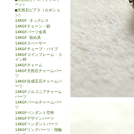
ーン）
■天然石ピアス（カボショ
ン）
14KGF ネックレス
14KGFチェーン・鎖
14KGFパーツ金具
14KGF 留め具
14KGFスペーサー
14KGFチューブ・パイプ
14KGFコインフレーム・コ
イン枠
14KGFチャーム
14KGF天然石チャームパー
ツ
14KGF合成宝石チャームパ
ーツ
14KGFジルコニアチャーム
パーツ
14KGFパールチャームパー
ツ
14KGFペンダント空枠
14KGFデザインパーツ
14KGFペンダントパーツ
14KGFリングパーツ・指輪