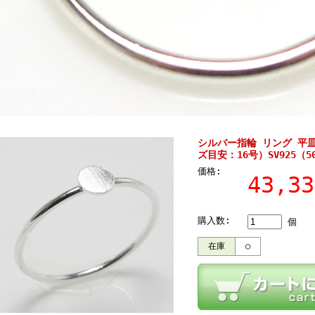
シルバー指輪 リング 平皿
ズ目安：16号）SV925（5
価格:
43,3
購入数:
個
在庫
○