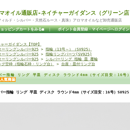
マオイル通販店-ネイチャーガイダンス（グリーン店
ドフィルド・シルバー・天然石ルース・真珠）アロマオイルなど卸売通販店
ショッピングカートをみる■
｜
ポイント会員登録・マイページへログイン
ャーガイダンス【TOP】
ターリングシルバー925
>
指輪（13号～）（SV925）
ターリングシルバー925
>
指輪リングパーツ(SV925)
ターリングシルバー925
>
シルバーリング 指輪 皿 覆輪
ング空枠（指輪石枠・リング台）
>
台座・皿付リング台
バー指輪 リング 平皿 ディスク ラウンド4mm（サイズ目安：16号）
バー指輪 リング 平皿 ディスク ラウンド4mm（サイズ目安：16号）SV925