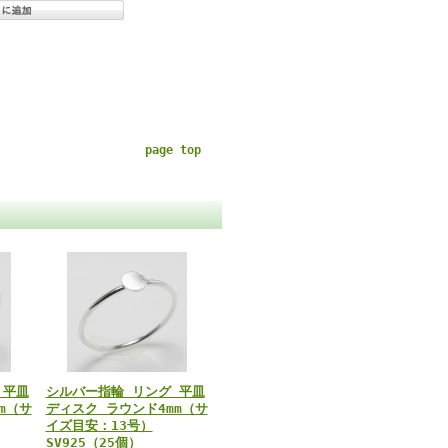
page top
 平皿
シルバー指輪 リング 平皿
m（サ
ディスク ラウンド4mm（サ
イズ目安：13号）
SV925（25個）