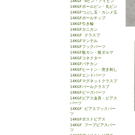
14KGF 9ピン・アイピン
14KGFボールピン・丸ピン
14KGFつぶし玉・カシメ玉
14KGFボールチップ
14KGF引き輪
14KGFカニカン
14KGF クラスプ
14KGFマンテル
14KGFフックパーツ
14KGF板カン・板ダルマ
14KGFコネクター
14KGFバチカン
14KGFヒートン・突き刺し
14KGFエンドパーツ
14KGFマグネットクラスプ
14KGFパールクラスプ
14KGFビーズパーツ
14KGFピアス金具・ピアス
パーツ
14KGF ピアスフックパー
ツ
14KGFポストピアス
14KGF フープピアスパー
ツ