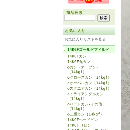
商品検索
お気に入り
お気に入りリストを見る
14KGFゴールドフィルド
14KGFカン
14KGF丸カン
◇カン（オープン）
（14kgf）
◇クローズカン（14kgf）
◇オーバルカン（14kgf）
◇スクエアカン（14kgf）
◇トライアングルカン
（14kgf）
◇ハートカン/その他
（14kgf）
◇二重カン（14kgf）
14KGFヘッドピン
14KGF Tピン