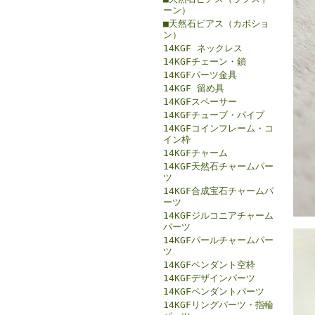
ーン）
■天然石ピアス（カボショ
ン）
14KGF ネックレス
14KGFチェーン・鎖
14KGFパーツ金具
14KGF 留め具
14KGFスペーサー
14KGFチューブ・パイプ
14KGFコインフレーム・コ
イン枠
14KGFチャーム
14KGF天然石チャームパー
ツ
14KGF合成宝石チャームパ
ーツ
14KGFジルコニアチャーム
パーツ
14KGFパールチャームパー
ツ
14KGFペンダント空枠
14KGFデザインパーツ
14KGFペンダントパーツ
14KGFリングパーツ・指輪