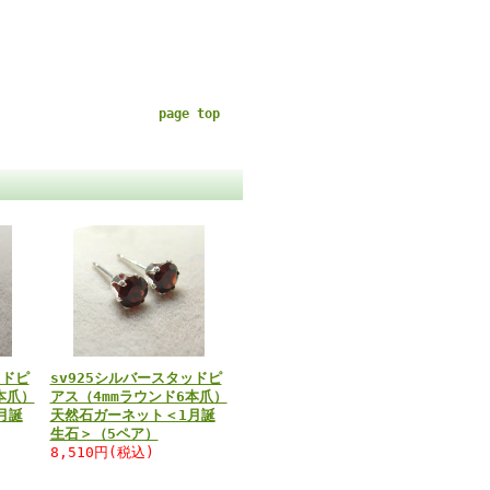
page top
ッドピ
sv925シルバースタッドピ
本爪）
アス（4mmラウンド6本爪）
月誕
天然石ガーネット＜1月誕
生石＞（5ペア）
8,510円(税込)