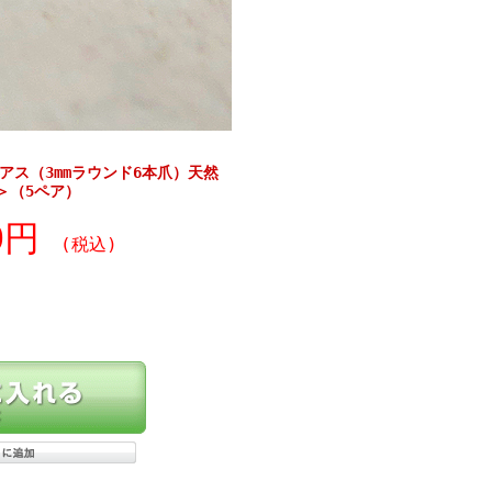
ピアス（3mmラウンド6本爪）天然
＞（5ペア）
20円
(税込)