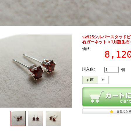
sv925シルバースタッド
石ガーネット＜1月誕生石
価格:
8,1
購入数:
個
在庫
○