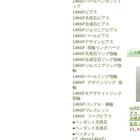
14KGFパールペンダントト
ップ
14KGFピアス
14KGF天然石ピアス
14KGF合成石ピアス
14KGFジルコニアピアス
14KGFパールピアス
14KGFデザインピアス
14KGF 指輪リングパーツ
この
14KGF天然石リング指輪
14KGF合成宝石リング指輪
14KGFジルコニアリング指
輪
14KGFパールリング指輪
14KGF デザインリング 指
輪
14KGFモアサナイトリング
指輪
14KGFバングル・腕輪
sv9
14KGFブレスレット
アス
14KGF フープピアス
天然
◆ペンダント天然石
生石
◆ペンダント合成石
15,
◆ペンダント
CZ（Rose14kgf）