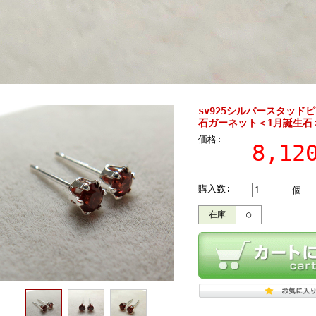
sv925シルバースタッド
石ガーネット＜1月誕生石
価格:
8,1
購入数:
個
在庫
○