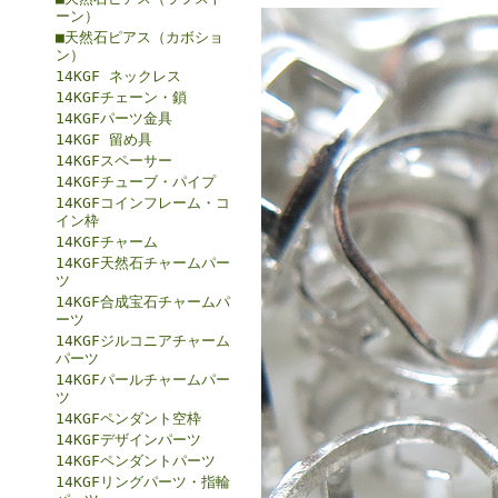
ーン）
■天然石ピアス（カボショ
ン）
14KGF ネックレス
14KGFチェーン・鎖
14KGFパーツ金具
14KGF 留め具
14KGFスペーサー
14KGFチューブ・パイプ
14KGFコインフレーム・コ
イン枠
14KGFチャーム
14KGF天然石チャームパー
ツ
14KGF合成宝石チャームパ
ーツ
14KGFジルコニアチャーム
パーツ
14KGFパールチャームパー
ツ
14KGFペンダント空枠
14KGFデザインパーツ
14KGFペンダントパーツ
14KGFリングパーツ・指輪