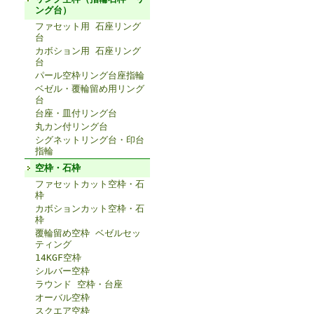
ング台）
ファセット用 石座リング
台
カボション用 石座リング
台
パール空枠リング台座指輪
ベゼル・覆輪留め用リング
台
台座・皿付リング台
丸カン付リング台
シグネットリング台・印台
指輪
空枠・石枠
ファセットカット空枠・石
枠
カボションカット空枠・石
枠
覆輪留め空枠 ベゼルセッ
ティング
14KGF空枠
シルバー空枠
ラウンド 空枠・台座
オーバル空枠
スクエア空枠