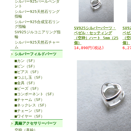
シルバー925パールペンダ
ント
シルバー925天然石リング
指輪
シルバー925合成宝石リン
グ指輪
SV925シルバーパーツ・
SV
SV925ジルコニアリング指
ベゼル・セッティング
ベゼ
輪
（空枠）ハート 5mm（25
（空
シルバー925天然石チャー
個）
個）
ム
14,890円(税込)
6,2
シルバーフィルドパーツ
■カン（SF）
■ピン（SF）
■ピアス（SF）
■つぶし玉（SF）
■金具（SF）
■ビーズ（SF）
■コンポーネント（SF）
■チャーム（SF）
■ネックレス（SF）
■チェーン（SF）
■ワイヤー（SF）
真鍮アクセサリーパーツ
空枠（真鍮）