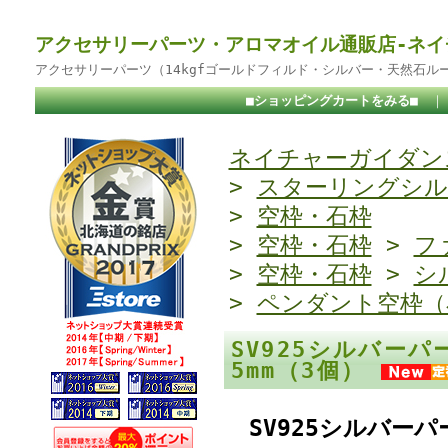
アクセサリーパーツ・アロマオイル通販店-ネイ
アクセサリーパーツ（14kgfゴールドフィルド・シルバー・天然石ル
■ショッピングカートをみる■
ネイチャーガイダンス
>
スターリングシル
>
空枠・石枠
>
空枠・石枠
>
フ
>
空枠・石枠
>
シ
>
ペンダント空枠（
SV925シルバー
5mm（3個）
SV925シルバー