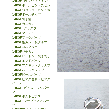
14KGF 9ピン・アイピン
14KGFボールピン・丸ピン
14KGFつぶし玉・カシメ玉
14KGFボールチップ
14KGF引き輪
14KGFカニカン
14KGF クラスプ
14KGFマンテル
14KGFフックパーツ
14KGF板カン・板ダルマ
14KGFコネクター
14KGFバチカン
14KGFヒートン・突き刺し
14KGFエンドパーツ
14KGFマグネットクラスプ
14KGFパールクラスプ
14KGFビーズパーツ
14KGFピアス金具・ピアス
パーツ
14KGF ピアスフックパー
ツ
14KGFポストピアス
14KGF フープピアスパー
ツ