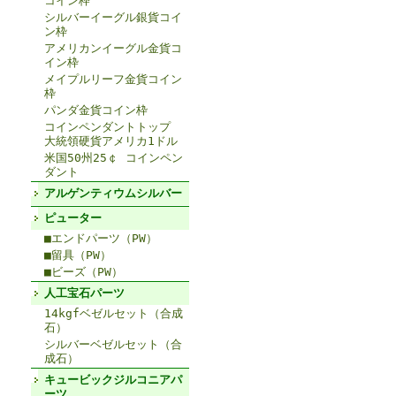
コイン枠
シルバーイーグル銀貨コイ
ン枠
アメリカンイーグル金貨コ
イン枠
メイプルリーフ金貨コイン
枠
パンダ金貨コイン枠
コインペンダントトップ
大統領硬貨アメリカ1ドル
米国50州25￠ コインペン
ダント
アルゲンティウムシルバー
ピューター
■エンドパーツ（PW）
■留具（PW）
■ビーズ（PW）
人工宝石パーツ
14kgfベゼルセット（合成
石）
シルバーベゼルセット（合
成石）
キュービックジルコニアパ
ーツ