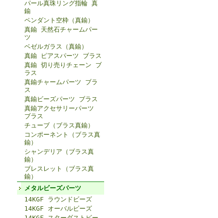
パール真珠リング指輪 真
鍮
ペンダント空枠（真鍮）
真鍮 天然石チャームパー
ツ
ベゼルガラス（真鍮）
真鍮 ピアスパーツ ブラス
真鍮 切り売りチェーン ブ
ラス
真鍮チャームパーツ ブラ
ス
真鍮ビーズパーツ ブラス
真鍮アクセサリーパーツ
ブラス
チューブ（ブラス真鍮）
コンポーネント（ブラス真
鍮）
シャンデリア（ブラス真
鍮）
ブレスレット（ブラス真
鍮）
メタルビーズパーツ
14KGF ラウンドビーズ
14KGF オーバルビーズ
14KGF スターダストビー