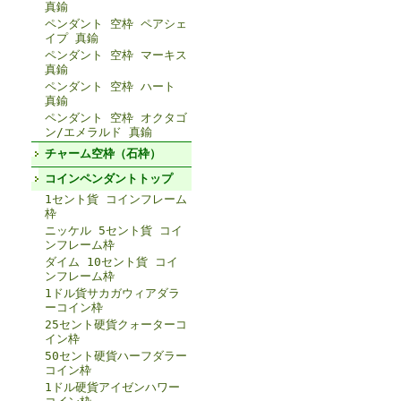
真鍮
ペンダント 空枠 ペアシェ
イプ 真鍮
ペンダント 空枠 マーキス
真鍮
ペンダント 空枠 ハート
真鍮
ペンダント 空枠 オクタゴ
ン/エメラルド 真鍮
チャーム空枠（石枠）
コインペンダントトップ
1セント貨 コインフレーム
枠
ニッケル 5セント貨 コイ
ンフレーム枠
ダイム 10セント貨 コイ
ンフレーム枠
1ドル貨サカガウィアダラ
ーコイン枠
25セント硬貨クォーターコ
イン枠
50セント硬貨ハーフダラー
コイン枠
1ドル硬貨アイゼンハワー