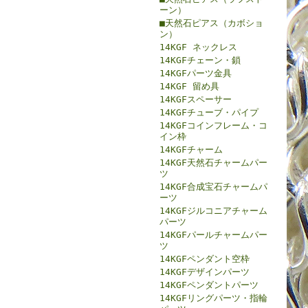
ーン）
■天然石ピアス（カボショ
ン）
14KGF ネックレス
14KGFチェーン・鎖
14KGFパーツ金具
14KGF 留め具
14KGFスペーサー
14KGFチューブ・パイプ
14KGFコインフレーム・コ
イン枠
14KGFチャーム
14KGF天然石チャームパー
ツ
14KGF合成宝石チャームパ
ーツ
14KGFジルコニアチャーム
パーツ
14KGFパールチャームパー
ツ
14KGFペンダント空枠
14KGFデザインパーツ
14KGFペンダントパーツ
14KGFリングパーツ・指輪