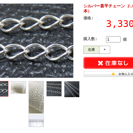
シルバー喜平チェーン 2.8
本）
価格:
3,3
購入数:
個
在庫
×