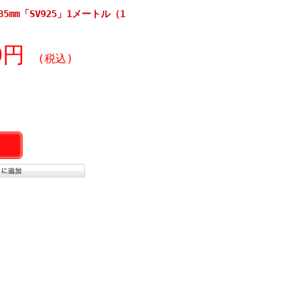
5mm「SV925」1メートル（1
30円
(税込)