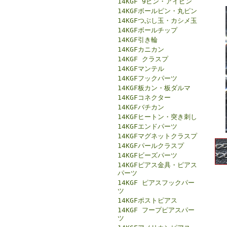
14KGF 9ピン・アイピン
14KGFボールピン・丸ピン
14KGFつぶし玉・カシメ玉
14KGFボールチップ
14KGF引き輪
14KGFカニカン
14KGF クラスプ
14KGFマンテル
14KGFフックパーツ
14KGF板カン・板ダルマ
14KGFコネクター
14KGFバチカン
14KGFヒートン・突き刺し
14KGFエンドパーツ
14KGFマグネットクラスプ
14KGFパールクラスプ
14KGFビーズパーツ
14KGFピアス金具・ピアス
パーツ
14KGF ピアスフックパー
ツ
14KGFポストピアス
14KGF フープピアスパー
ツ