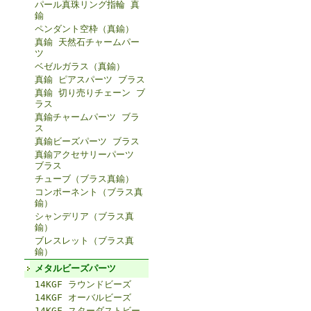
パール真珠リング指輪 真
鍮
ペンダント空枠（真鍮）
真鍮 天然石チャームパー
ツ
ベゼルガラス（真鍮）
真鍮 ピアスパーツ ブラス
真鍮 切り売りチェーン ブ
ラス
真鍮チャームパーツ ブラ
ス
真鍮ビーズパーツ ブラス
真鍮アクセサリーパーツ
ブラス
チューブ（ブラス真鍮）
コンポーネント（ブラス真
鍮）
シャンデリア（ブラス真
鍮）
ブレスレット（ブラス真
鍮）
メタルビーズパーツ
14KGF ラウンドビーズ
14KGF オーバルビーズ
14KGF スターダストビー