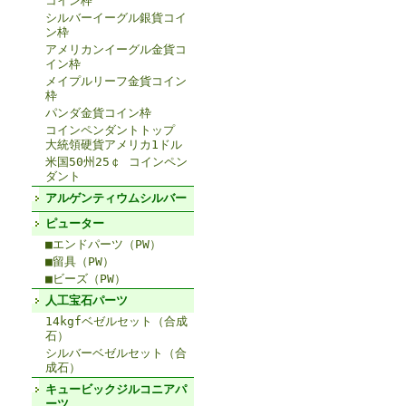
コイン枠
シルバーイーグル銀貨コイ
ン枠
アメリカンイーグル金貨コ
イン枠
メイプルリーフ金貨コイン
枠
パンダ金貨コイン枠
コインペンダントトップ
大統領硬貨アメリカ1ドル
米国50州25￠ コインペン
ダント
アルゲンティウムシルバー
ピューター
■エンドパーツ（PW）
■留具（PW）
■ビーズ（PW）
人工宝石パーツ
14kgfベゼルセット（合成
石）
シルバーベゼルセット（合
成石）
キュービックジルコニアパ
ーツ