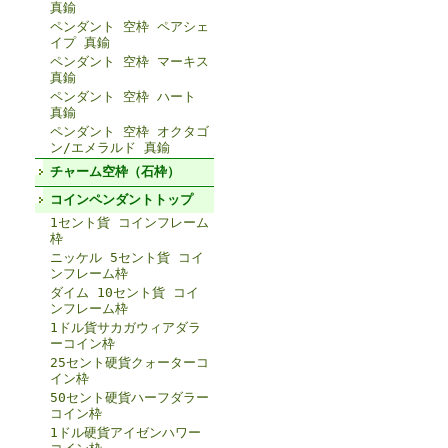
真鍮
ペンダント 空枠 ペアシェ
イプ 真鍮
ペンダント 空枠 マーキス
真鍮
ペンダント 空枠 ハート
真鍮
ペンダント 空枠 オクタゴ
ン/エメラルド 真鍮
チャーム空枠（石枠）
コインペンダントトップ
1セント貨 コインフレーム
枠
ニッケル 5セント貨 コイ
ンフレーム枠
ダイム 10セント貨 コイ
ンフレーム枠
1ドル貨サカガウィアダラ
ーコイン枠
25セント硬貨クォーターコ
イン枠
50セント硬貨ハーフダラー
コイン枠
1ドル硬貨アイゼンハワー