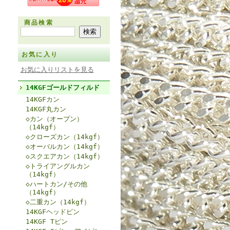
商品検索
お気に入り
お気に入りリストを見る
14KGFゴールドフィルド
14KGFカン
14KGF丸カン
◇カン（オープン）
（14kgf）
◇クローズカン（14kgf）
◇オーバルカン（14kgf）
◇スクエアカン（14kgf）
◇トライアングルカン
（14kgf）
◇ハートカン/その他
（14kgf）
◇二重カン（14kgf）
14KGFヘッドピン
14KGF Tピン