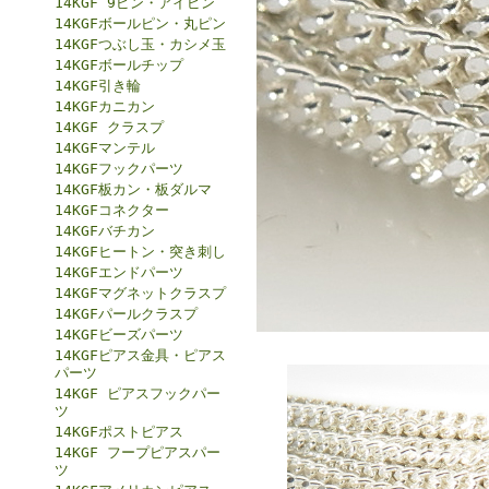
14KGF 9ピン・アイピン
14KGFボールピン・丸ピン
14KGFつぶし玉・カシメ玉
14KGFボールチップ
14KGF引き輪
14KGFカニカン
14KGF クラスプ
14KGFマンテル
14KGFフックパーツ
14KGF板カン・板ダルマ
14KGFコネクター
14KGFバチカン
14KGFヒートン・突き刺し
14KGFエンドパーツ
14KGFマグネットクラスプ
14KGFパールクラスプ
14KGFビーズパーツ
14KGFピアス金具・ピアス
パーツ
14KGF ピアスフックパー
ツ
14KGFポストピアス
14KGF フープピアスパー
ツ