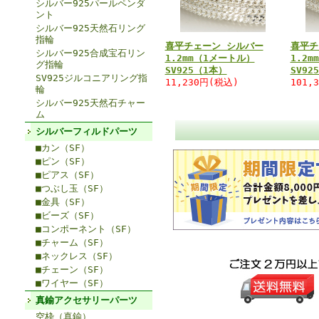
シルバー925パールペンダ
ント
シルバー925天然石リング
指輪
喜平チェーン シルバー
喜平チ
シルバー925合成宝石リン
1.2mm（1メートル）
1.2
グ指輪
SV925（1本）
SV92
SV925ジルコニアリング指
11,230円(税込)
101,
輪
シルバー925天然石チャー
ム
シルバーフィルドパーツ
■カン（SF）
■ピン（SF）
■ピアス（SF）
■つぶし玉（SF）
■金具（SF）
■ビーズ（SF）
■コンポーネント（SF）
■チャーム（SF）
■ネックレス（SF）
■チェーン（SF）
■ワイヤー（SF）
真鍮アクセサリーパーツ
空枠（真鍮）