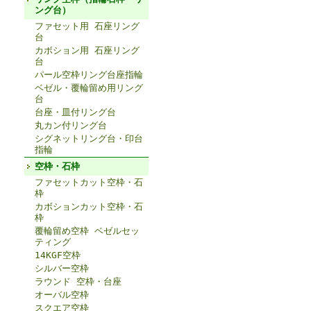
ング台）
ファセット用 石座リング
台
カボション用 石座リング
台
パール空枠リング台座指輪
ベゼル・覆輪留め用リング
台
台座・皿付リング台
丸カン付リング台
シグネットリング台・印台
指輪
空枠・石枠
ファセットカット空枠・石
枠
カボションカット空枠・石
枠
覆輪留め空枠 ベゼルセッ
ティング
14KGF空枠
シルバー空枠
ラウンド 空枠・台座
オーバル空枠
スクエア空枠