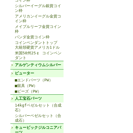
コイン枠
シルバーイーグル銀貨コイ
ン枠
アメリカンイーグル金貨コ
イン枠
メイプルリーフ金貨コイン
枠
パンダ金貨コイン枠
コインペンダントトップ
大統領硬貨アメリカ1ドル
米国50州25￠ コインペン
ダント
アルゲンティウムシルバー
ピューター
■エンドパーツ（PW）
■留具（PW）
■ビーズ（PW）
人工宝石パーツ
14kgfベゼルセット（合成
石）
シルバーベゼルセット（合
成石）
キュービックジルコニアパ
ーツ