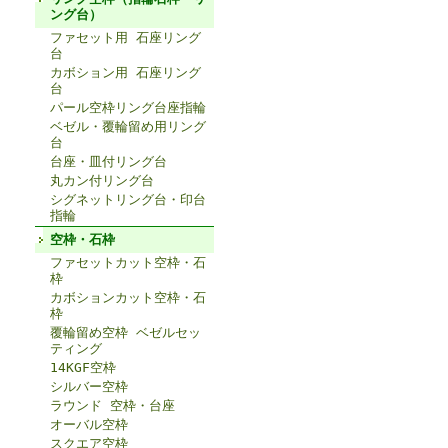
ング台）
ファセット用 石座リング
台
カボション用 石座リング
台
パール空枠リング台座指輪
ベゼル・覆輪留め用リング
台
台座・皿付リング台
丸カン付リング台
シグネットリング台・印台
指輪
空枠・石枠
ファセットカット空枠・石
枠
カボションカット空枠・石
枠
覆輪留め空枠 ベゼルセッ
ティング
14KGF空枠
シルバー空枠
ラウンド 空枠・台座
オーバル空枠
スクエア空枠