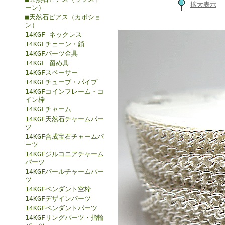
拡大表示
ーン）
■天然石ピアス（カボショ
ン）
14KGF ネックレス
14KGFチェーン・鎖
14KGFパーツ金具
14KGF 留め具
14KGFスペーサー
14KGFチューブ・パイプ
14KGFコインフレーム・コ
イン枠
14KGFチャーム
14KGF天然石チャームパー
ツ
14KGF合成宝石チャームパ
ーツ
14KGFジルコニアチャーム
パーツ
14KGFパールチャームパー
ツ
14KGFペンダント空枠
14KGFデザインパーツ
14KGFペンダントパーツ
14KGFリングパーツ・指輪