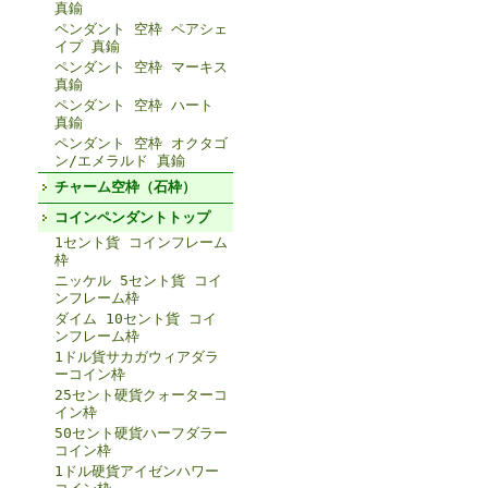
真鍮
ペンダント 空枠 ペアシェ
イプ 真鍮
ペンダント 空枠 マーキス
真鍮
ペンダント 空枠 ハート
真鍮
ペンダント 空枠 オクタゴ
ン/エメラルド 真鍮
チャーム空枠（石枠）
コインペンダントトップ
1セント貨 コインフレーム
枠
ニッケル 5セント貨 コイ
ンフレーム枠
ダイム 10セント貨 コイ
ンフレーム枠
1ドル貨サカガウィアダラ
ーコイン枠
25セント硬貨クォーターコ
イン枠
50セント硬貨ハーフダラー
コイン枠
1ドル硬貨アイゼンハワー