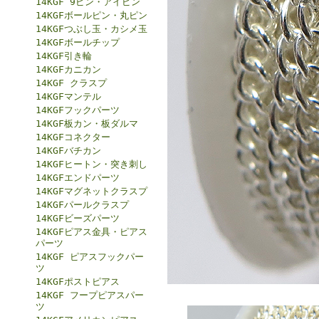
14KGF 9ピン・アイピン
14KGFボールピン・丸ピン
14KGFつぶし玉・カシメ玉
14KGFボールチップ
14KGF引き輪
14KGFカニカン
14KGF クラスプ
14KGFマンテル
14KGFフックパーツ
14KGF板カン・板ダルマ
14KGFコネクター
14KGFバチカン
14KGFヒートン・突き刺し
14KGFエンドパーツ
14KGFマグネットクラスプ
14KGFパールクラスプ
14KGFビーズパーツ
14KGFピアス金具・ピアス
パーツ
14KGF ピアスフックパー
ツ
14KGFポストピアス
14KGF フープピアスパー
ツ