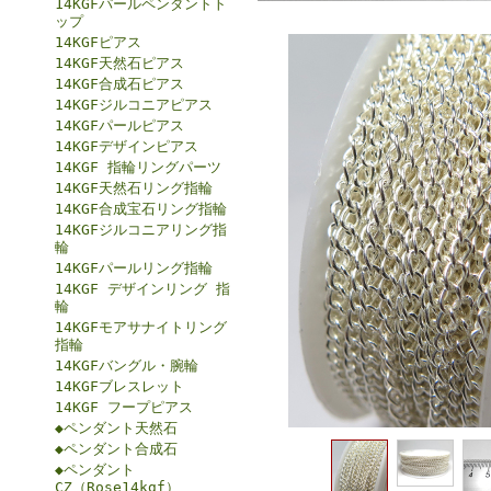
14KGFパールペンダントト
ップ
14KGFピアス
14KGF天然石ピアス
14KGF合成石ピアス
14KGFジルコニアピアス
14KGFパールピアス
14KGFデザインピアス
14KGF 指輪リングパーツ
14KGF天然石リング指輪
14KGF合成宝石リング指輪
14KGFジルコニアリング指
輪
14KGFパールリング指輪
14KGF デザインリング 指
輪
14KGFモアサナイトリング
指輪
14KGFバングル・腕輪
14KGFブレスレット
14KGF フープピアス
◆ペンダント天然石
◆ペンダント合成石
◆ペンダント
CZ（Rose14kgf）