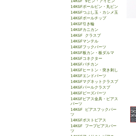
14KGF 9ピン・アイピン
14KGFボールピン・丸ピン
14KGFつぶし玉・カシメ玉
14KGFボールチップ
14KGF引き輪
14KGFカニカン
14KGF クラスプ
14KGFマンテル
14KGFフックパーツ
14KGF板カン・板ダルマ
14KGFコネクター
14KGFバチカン
14KGFヒートン・突き刺し
14KGFエンドパーツ
14KGFマグネットクラスプ
14KGFパールクラスプ
14KGFビーズパーツ
14KGFピアス金具・ピアス
パーツ
14KGF ピアスフックパー
ツ
14KGFポストピアス
14KGF フープピアスパー
ツ