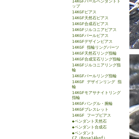
14KGFパールペンダントト
ップ
14KGFピアス
14KGF天然石ピアス
14KGF合成石ピアス
14KGFジルコニアピアス
14KGFパールピアス
14KGFデザインピアス
14KGF 指輪リングパーツ
14KGF天然石リング指輪
14KGF合成宝石リング指輪
14KGFジルコニアリング指
輪
14KGFパールリング指輪
14KGF デザインリング 指
輪
14KGFモアサナイトリング
指輪
14KGFバングル・腕輪
14KGFブレスレット
14KGF フープピアス
◆ペンダント天然石
◆ペンダント合成石
◆ペンダント
CZ（Rose14kgf）