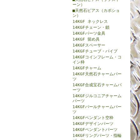
ーン）
■天然石ピアス（カボショ
ン）
14KGF ネックレス
14KGFチェーン・鎖
14KGFパーツ金具
14KGF 留め具
14KGFスペーサー
14KGFチューブ・パイプ
14KGFコインフレーム・コ
イン枠
14KGFチャーム
14KGF天然石チャームパー
ツ
14KGF合成宝石チャームパ
ーツ
14KGFジルコニアチャーム
パーツ
14KGFパールチャームパー
ツ
14KGFペンダント空枠
14KGFデザインパーツ
14KGFペンダントパーツ
14KGFリングパーツ・指輪