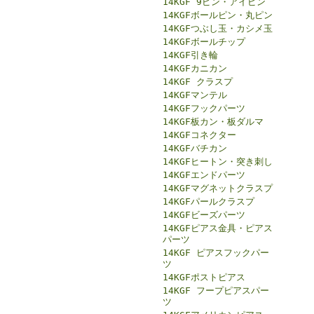
14KGF 9ピン・アイピン
14KGFボールピン・丸ピン
14KGFつぶし玉・カシメ玉
14KGFボールチップ
14KGF引き輪
14KGFカニカン
14KGF クラスプ
14KGFマンテル
14KGFフックパーツ
14KGF板カン・板ダルマ
14KGFコネクター
14KGFバチカン
14KGFヒートン・突き刺し
14KGFエンドパーツ
14KGFマグネットクラスプ
14KGFパールクラスプ
14KGFビーズパーツ
14KGFピアス金具・ピアス
パーツ
14KGF ピアスフックパー
ツ
14KGFポストピアス
14KGF フープピアスパー
ツ