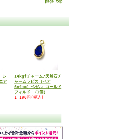
page top
 シ
14kgfチャーム/天然石チ
エア
ャームラピス（ペア
6×4mm）ベゼル ゴールド
フィルド （1個）
1,190円(税込)