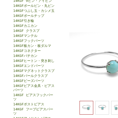
14KGF 9ピン・アイピン
14KGFボールピン・丸ピン
14KGFつぶし玉・カシメ玉
14KGFボールチップ
14KGF引き輪
14KGFカニカン
14KGF クラスプ
14KGFマンテル
14KGFフックパーツ
14KGF板カン・板ダルマ
14KGFコネクター
14KGFバチカン
14KGFヒートン・突き刺し
14KGFエンドパーツ
14KGFマグネットクラスプ
14KGFパールクラスプ
14KGFビーズパーツ
14KGFピアス金具・ピアス
パーツ
14KGF ピアスフックパー
ツ
14KGFポストピアス
14KGF フープピアスパー
ツ