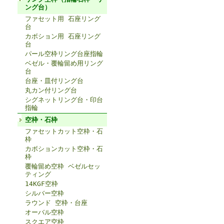
ング台）
ファセット用 石座リング
台
カボション用 石座リング
台
パール空枠リング台座指輪
ベゼル・覆輪留め用リング
台
台座・皿付リング台
丸カン付リング台
シグネットリング台・印台
指輪
空枠・石枠
ファセットカット空枠・石
枠
カボションカット空枠・石
枠
覆輪留め空枠 ベゼルセッ
ティング
14KGF空枠
シルバー空枠
ラウンド 空枠・台座
オーバル空枠
スクエア空枠