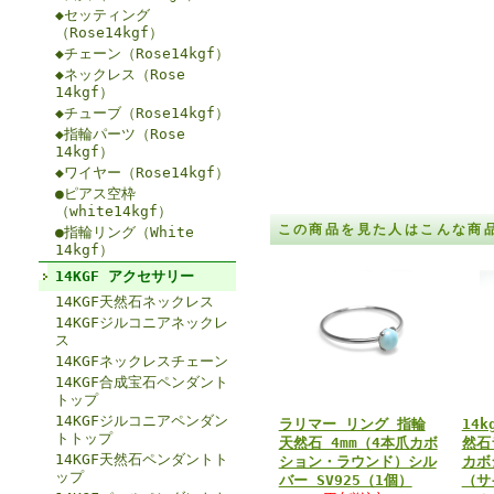
◆セッティング
（Rose14kgf）
◆チェーン（Rose14kgf）
◆ネックレス（Rose
14kgf）
◆チューブ（Rose14kgf）
◆指輪パーツ（Rose
14kgf）
◆ワイヤー（Rose14kgf）
●ピアス空枠
（white14kgf）
この商品を見た人はこんな商
●指輪リング（White
14kgf）
14KGF アクセサリー
14KGF天然石ネックレス
14KGFジルコニアネックレ
ス
14KGFネックレスチェーン
14KGF合成宝石ペンダント
トップ
14KGFジルコニアペンダン
ラリマー リング 指輪
14
トトップ
天然石 4mm（4本爪カボ
然石
14KGF天然石ペンダントト
ション・ラウンド）シル
カボ
ップ
バー SV925（1個）
（サ