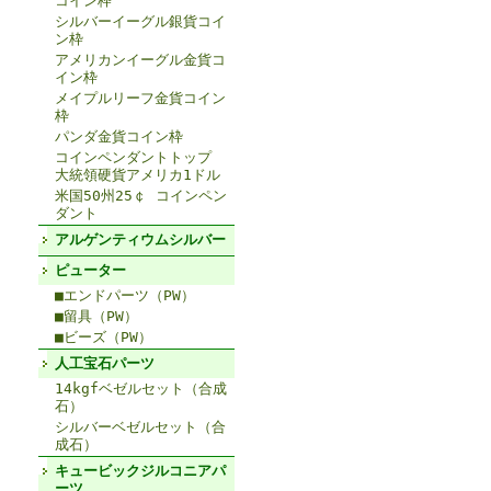
コイン枠
シルバーイーグル銀貨コイ
ン枠
アメリカンイーグル金貨コ
イン枠
メイプルリーフ金貨コイン
枠
パンダ金貨コイン枠
コインペンダントトップ
大統領硬貨アメリカ1ドル
米国50州25￠ コインペン
ダント
アルゲンティウムシルバー
ピューター
■エンドパーツ（PW）
■留具（PW）
■ビーズ（PW）
人工宝石パーツ
14kgfベゼルセット（合成
石）
シルバーベゼルセット（合
成石）
キュービックジルコニアパ
ーツ