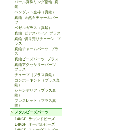
パール真珠リング指輪 真
鍮
ペンダント空枠（真鍮）
真鍮 天然石チャームパー
ツ
ベゼルガラス（真鍮）
真鍮 ピアスパーツ ブラス
真鍮 切り売りチェーン ブ
ラス
真鍮チャームパーツ ブラ
ス
真鍮ビーズパーツ ブラス
真鍮アクセサリーパーツ
ブラス
チューブ（ブラス真鍮）
コンポーネント（ブラス真
鍮）
シャンデリア（ブラス真
鍮）
ブレスレット（ブラス真
鍮）
メタルビーズパーツ
14KGF ラウンドビーズ
14KGF オーバルビーズ
14KGF スターダストビー