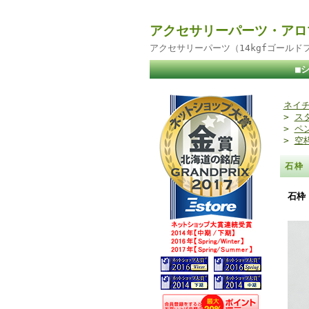
アクセサリーパーツ・アロ
アクセサリーパーツ（14kgfゴール
■
ネイチ
>
ス
>
ペ
>
空
石枠
石枠