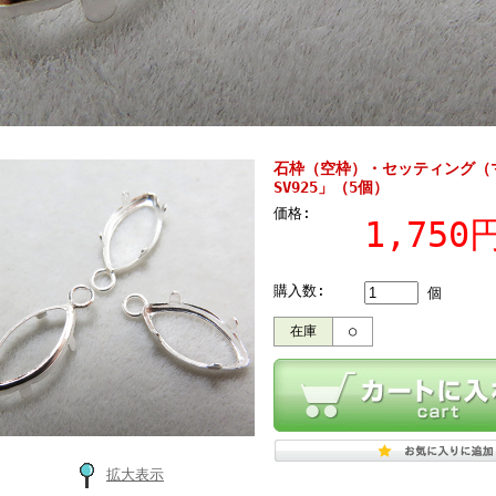
石枠（空枠）・セッティング（マ
SV925」（5個）
価格:
1,75
購入数:
個
在庫
○
拡大表示