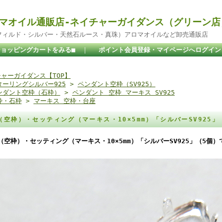
マオイル通販店-ネイチャーガイダンス（グリーン店
ドフィルド・シルバー・天然石ルース・真珠）アロマオイルなど卸売通販店
ショッピングカートをみる■
｜
ポイント会員登録・マイページへログイン
ャーガイダンス【TOP】
ターリングシルバー925
>
ペンダント空枠（SV925）
ンダント空枠（石枠）
>
ペンダント 空枠 マーキス SV925
枠・石枠
>
マーキス 空枠・台座
（空枠）・セッティング（マーキス・10×5mm）「シルバーSV925
（空枠）・セッティング（マーキス・10×5mm）「シルバーSV925」（5個）