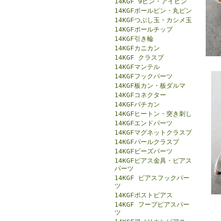
14KGF 9ピン・アイピン
14KGFボールピン・丸ピン
14KGFつぶし玉・カシメ玉
14KGFボールチップ
14KGF引き輪
14KGFカニカン
14KGF クラスプ
14KGFマンテル
14KGFフックパーツ
14KGF板カン・板ダルマ
14KGFコネクター
14KGFバチカン
14KGFヒートン・突き刺し
14KGFエンドパーツ
14KGFマグネットクラスプ
14KGFパールクラスプ
14KGFビーズパーツ
14KGFピアス金具・ピアス
パーツ
14KGF ピアスフックパー
ツ
14KGFポストピアス
14KGF フープピアスパー
ツ