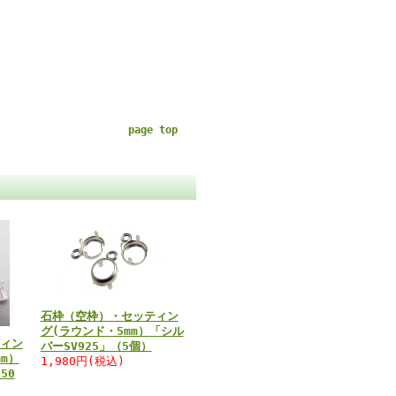
page top
石枠（空枠）・セッティン
グ(ラウンド・5mm）「シル
ィン
バーSV925」（5個）
m）
1,980円(税込)
50