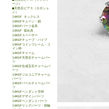
ーン）
■天然石ピアス（カボショ
ン）
14KGF ネックレス
14KGFチェーン・鎖
14KGFパーツ金具
14KGF 留め具
14KGFスペーサー
14KGFチューブ・パイプ
14KGFコインフレーム・コ
イン枠
14KGFチャーム
14KGF天然石チャームパー
ツ
14KGF合成宝石チャームパ
ーツ
14KGFジルコニアチャーム
パーツ
14KGFパールチャームパー
ツ
14KGFペンダント空枠
14KGFデザインパーツ
14KGFペンダントパーツ
14KGFリングパーツ・指輪