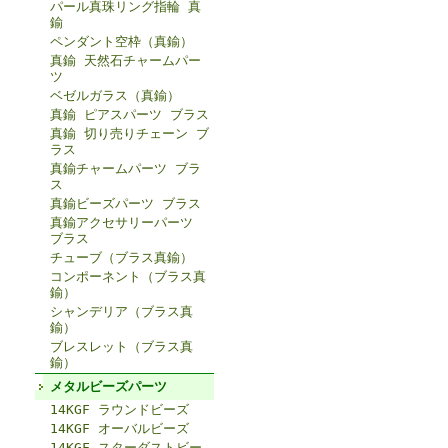
パール真珠リング指輪 真
鍮
ペンダント空枠（真鍮）
真鍮 天然石チャームパー
ツ
ベゼルガラス（真鍮）
真鍮 ピアスパーツ ブラス
真鍮 切り売りチェーン ブ
ラス
真鍮チャームパーツ ブラ
ス
真鍮ビーズパーツ ブラス
真鍮アクセサリーパーツ
ブラス
チューブ（ブラス真鍮）
コンポーネント（ブラス真
鍮）
シャンデリア（ブラス真
鍮）
ブレスレット（ブラス真
鍮）
メタルビーズパーツ
14KGF ラウンドビーズ
14KGF オーバルビーズ
14KGF スターダストビー