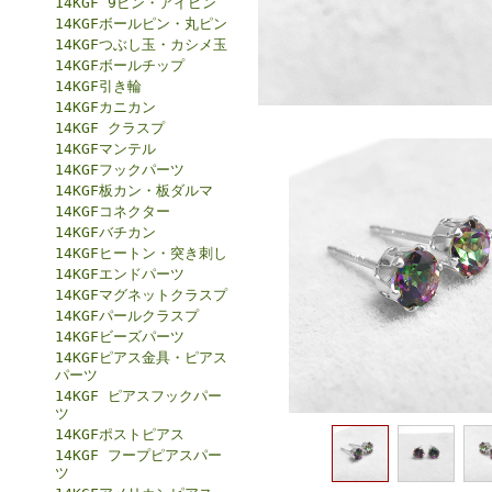
14KGF 9ピン・アイピン
14KGFボールピン・丸ピン
14KGFつぶし玉・カシメ玉
14KGFボールチップ
14KGF引き輪
14KGFカニカン
14KGF クラスプ
14KGFマンテル
14KGFフックパーツ
14KGF板カン・板ダルマ
14KGFコネクター
14KGFバチカン
14KGFヒートン・突き刺し
14KGFエンドパーツ
14KGFマグネットクラスプ
14KGFパールクラスプ
14KGFビーズパーツ
14KGFピアス金具・ピアス
パーツ
14KGF ピアスフックパー
ツ
14KGFポストピアス
14KGF フープピアスパー
ツ