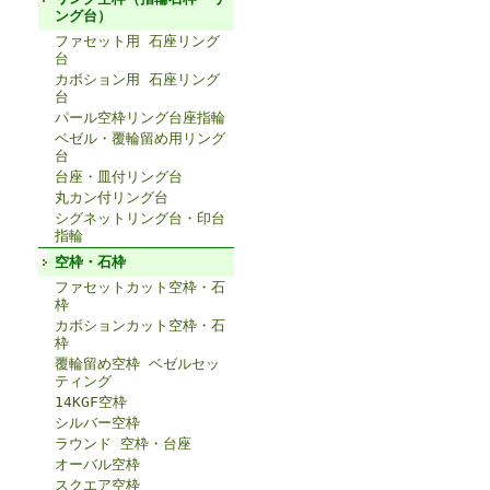
ング台）
ファセット用 石座リング
台
カボション用 石座リング
台
パール空枠リング台座指輪
ベゼル・覆輪留め用リング
台
台座・皿付リング台
丸カン付リング台
シグネットリング台・印台
指輪
空枠・石枠
ファセットカット空枠・石
枠
カボションカット空枠・石
枠
覆輪留め空枠 ベゼルセッ
ティング
14KGF空枠
シルバー空枠
ラウンド 空枠・台座
オーバル空枠
スクエア空枠