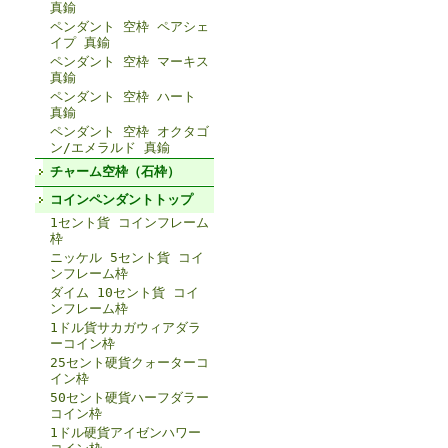
真鍮
ペンダント 空枠 ペアシェ
イプ 真鍮
ペンダント 空枠 マーキス
真鍮
ペンダント 空枠 ハート
真鍮
ペンダント 空枠 オクタゴ
ン/エメラルド 真鍮
チャーム空枠（石枠）
コインペンダントトップ
1セント貨 コインフレーム
枠
ニッケル 5セント貨 コイ
ンフレーム枠
ダイム 10セント貨 コイ
ンフレーム枠
1ドル貨サカガウィアダラ
ーコイン枠
25セント硬貨クォーターコ
イン枠
50セント硬貨ハーフダラー
コイン枠
1ドル硬貨アイゼンハワー