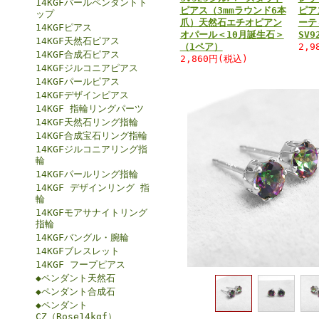
14KGFパールペンダントト
ピアス（3mmラウンド6本
ピア
ップ
爪）天然石エチオピアン
ーテ
14KGFピアス
オパール＜10月誕生石＞
SV
14KGF天然石ピアス
（1ペア）
2,9
14KGF合成石ピアス
2,860円(税込)
14KGFジルコニアピアス
14KGFパールピアス
14KGFデザインピアス
14KGF 指輪リングパーツ
14KGF天然石リング指輪
14KGF合成宝石リング指輪
14KGFジルコニアリング指
輪
14KGFパールリング指輪
14KGF デザインリング 指
輪
14KGFモアサナイトリング
指輪
14KGFバングル・腕輪
14KGFブレスレット
14KGF フープピアス
◆ペンダント天然石
◆ペンダント合成石
◆ペンダント
CZ（Rose14kgf）