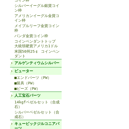
コイン枠
シルバーイーグル銀貨コイ
ン枠
アメリカンイーグル金貨コ
イン枠
メイプルリーフ金貨コイン
枠
パンダ金貨コイン枠
コインペンダントトップ
大統領硬貨アメリカ1ドル
米国50州25￠ コインペン
ダント
アルゲンティウムシルバー
ピューター
■エンドパーツ（PW）
■留具（PW）
■ビーズ（PW）
人工宝石パーツ
14kgfベゼルセット（合成
石）
シルバーベゼルセット（合
成石）
キュービックジルコニアパ
ーツ