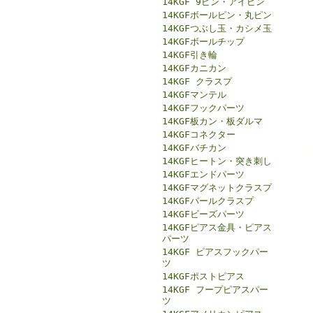
14KGF 9ピン・アイピン
14KGFボールピン・丸ピン
14KGFつぶし玉・カシメ玉
14KGFボールチップ
14KGF引き輪
14KGFカニカン
14KGF クラスプ
14KGFマンテル
14KGFフックパーツ
14KGF板カン・板ダルマ
14KGFコネクター
14KGFバチカン
14KGFヒートン・突き刺し
14KGFエンドパーツ
14KGFマグネットクラスプ
14KGFパールクラスプ
14KGFビーズパーツ
14KGFピアス金具・ピアス
パーツ
14KGF ピアスフックパー
ツ
14KGFポストピアス
14KGF フープピアスパー
ツ