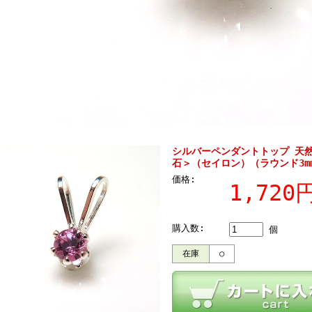
シルバーペンダントトップ 天
石＞（セイロン）（ラウンド3mm
価格:
1,72
購入数:
個
在庫
○