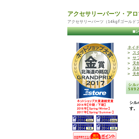
アクセサリーパーツ・アロ
アクセサリーパーツ（14kgfゴール
■
ネイチ
>
ス
>
サ
>
天
>
天
>
天
シル
SV
シル
す。