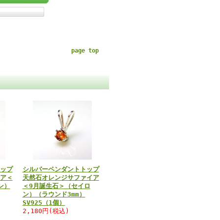
page top
ップ
シルバーペンダントトップ
ア＜
天然石オレンジサファイア
ン）
＜9月誕生石＞（セイロ
ン）（ラウンド3mm）
SV925（1個）
2,180円(税込)