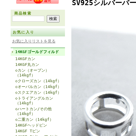
SV925シルバー
商品検索
お気に入り
お気に入りリストを見る
14KGFゴールドフィルド
14KGFカン
14KGF丸カン
◇カン（オープン）
（14kgf）
◇クローズカン（14kgf）
◇オーバルカン（14kgf）
◇スクエアカン（14kgf）
◇トライアングルカン
（14kgf）
◇ハートカン/その他
（14kgf）
◇二重カン（14kgf）
14KGFヘッドピン
14KGF Tピン