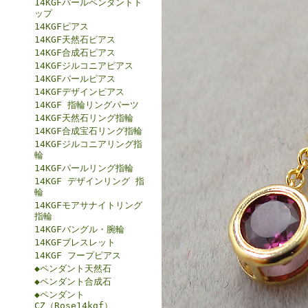
14KGFパールペンダントト
ップ
14KGFピアス
14KGF天然石ピアス
14KGF合成石ピアス
14KGFジルコニアピアス
14KGFパールピアス
14KGFデザインピアス
14KGF 指輪リングパーツ
14KGF天然石リング指輪
14KGF合成宝石リング指輪
14KGFジルコニアリング指
輪
14KGFパールリング指輪
14KGF デザインリング 指
輪
14KGFモアサナイトリング
指輪
14KGFバングル・腕輪
14KGFブレスレット
14KGF フープピアス
◆ペンダント天然石
◆ペンダント合成石
◆ペンダント
CZ（Rose14kgf）