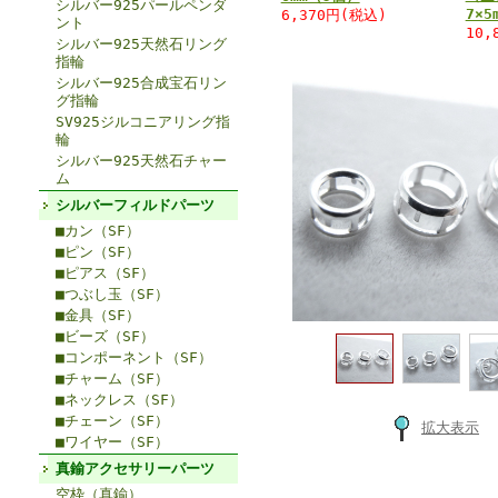
シルバー925パールペンダ
7×5
6,370円(税込)
ント
10,
シルバー925天然石リング
指輪
シルバー925合成宝石リン
グ指輪
SV925ジルコニアリング指
輪
シルバー925天然石チャー
ム
シルバーフィルドパーツ
■カン（SF）
■ピン（SF）
■ピアス（SF）
■つぶし玉（SF）
■金具（SF）
■ビーズ（SF）
■コンポーネント（SF）
■チャーム（SF）
■ネックレス（SF）
■チェーン（SF）
拡大表示
■ワイヤー（SF）
真鍮アクセサリーパーツ
空枠（真鍮）