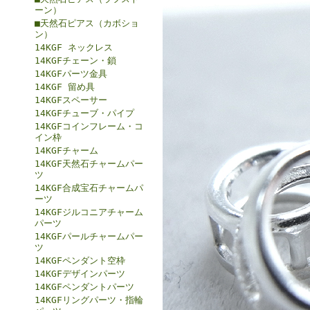
ーン）
■天然石ピアス（カボショ
ン）
14KGF ネックレス
14KGFチェーン・鎖
14KGFパーツ金具
14KGF 留め具
14KGFスペーサー
14KGFチューブ・パイプ
14KGFコインフレーム・コ
イン枠
14KGFチャーム
14KGF天然石チャームパー
ツ
14KGF合成宝石チャームパ
ーツ
14KGFジルコニアチャーム
パーツ
14KGFパールチャームパー
ツ
14KGFペンダント空枠
14KGFデザインパーツ
14KGFペンダントパーツ
14KGFリングパーツ・指輪