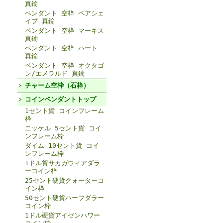
真鍮
ペンダント 空枠 ペアシェ
イプ 真鍮
ペンダント 空枠 マーキス
真鍮
ペンダント 空枠 ハート
真鍮
ペンダント 空枠 オクタゴ
ン/エメラルド 真鍮
チャーム空枠（石枠）
コインペンダントトップ
1セント貨 コインフレーム
枠
ニッケル 5セント貨 コイ
ンフレーム枠
ダイム 10セント貨 コイ
ンフレーム枠
1ドル貨サカガウィアダラ
ーコイン枠
25セント硬貨クォーターコ
イン枠
50セント硬貨ハーフダラー
コイン枠
1ドル硬貨アイゼンハワー