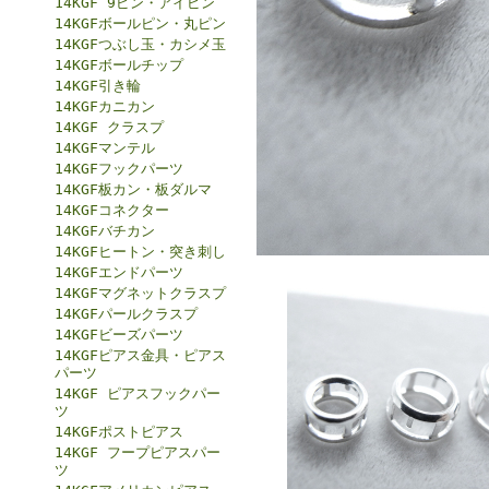
14KGF 9ピン・アイピン
14KGFボールピン・丸ピン
14KGFつぶし玉・カシメ玉
14KGFボールチップ
14KGF引き輪
14KGFカニカン
14KGF クラスプ
14KGFマンテル
14KGFフックパーツ
14KGF板カン・板ダルマ
14KGFコネクター
14KGFバチカン
14KGFヒートン・突き刺し
14KGFエンドパーツ
14KGFマグネットクラスプ
14KGFパールクラスプ
14KGFビーズパーツ
14KGFピアス金具・ピアス
パーツ
14KGF ピアスフックパー
ツ
14KGFポストピアス
14KGF フープピアスパー
ツ