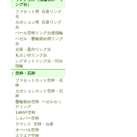
ング台）
ファセット用 石座リング
台
カボション用 石座リング
台
パール空枠リング台座指輪
ベゼル・覆輪留め用リング
台
台座・皿付リング台
丸カン付リング台
シグネットリング台・印台
指輪
空枠・石枠
ファセットカット空枠・石
枠
カボションカット空枠・石
枠
覆輪留め空枠 ベゼルセッ
ティング
14KGF空枠
シルバー空枠
ラウンド 空枠・台座
オーバル空枠
スクエア空枠