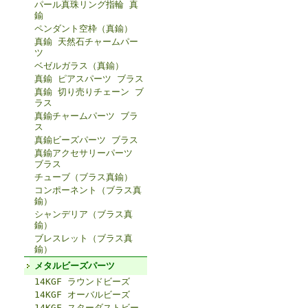
パール真珠リング指輪 真
鍮
ペンダント空枠（真鍮）
真鍮 天然石チャームパー
ツ
ベゼルガラス（真鍮）
真鍮 ピアスパーツ ブラス
真鍮 切り売りチェーン ブ
ラス
真鍮チャームパーツ ブラ
ス
真鍮ビーズパーツ ブラス
真鍮アクセサリーパーツ
ブラス
チューブ（ブラス真鍮）
コンポーネント（ブラス真
鍮）
シャンデリア（ブラス真
鍮）
ブレスレット（ブラス真
鍮）
メタルビーズパーツ
14KGF ラウンドビーズ
14KGF オーバルビーズ
14KGF スターダストビー