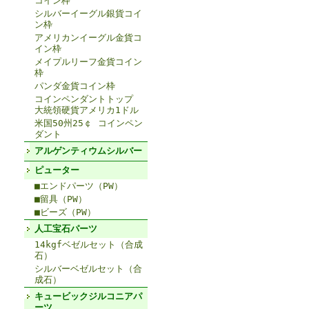
コイン枠
シルバーイーグル銀貨コイ
ン枠
アメリカンイーグル金貨コ
イン枠
メイプルリーフ金貨コイン
枠
パンダ金貨コイン枠
コインペンダントトップ
大統領硬貨アメリカ1ドル
米国50州25￠ コインペン
ダント
アルゲンティウムシルバー
ピューター
■エンドパーツ（PW）
■留具（PW）
■ビーズ（PW）
人工宝石パーツ
14kgfベゼルセット（合成
石）
シルバーベゼルセット（合
成石）
キュービックジルコニアパ
ーツ