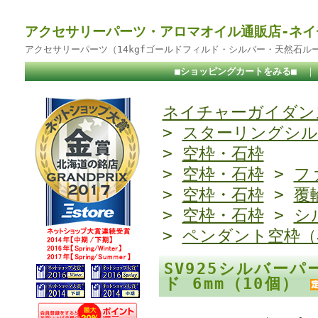
アクセサリーパーツ・アロマオイル通販店-ネイ
アクセサリーパーツ（14kgfゴールドフィルド・シルバー・天然石ル
■ショッピングカートをみる■
ネイチャーガイダンス
>
スターリングシル
>
空枠・石枠
>
空枠・石枠
>
フ
>
空枠・石枠
>
覆
>
空枠・石枠
>
シ
>
ペンダント空枠（
SV925シルバー
ド 6mm（10個）