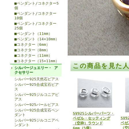
■ペンダント/コネクター5
個
■ペンダント/コネクター
10個
■ペンダント/コネクター
25個
■ペンダント（11mm）
■ペンダント（14×10mm）
■コネクター（6mm）
■コネクター（8mm）
■コネクター（11mm）
■コネクター（15×11mm）
この商品を見た
シルバージュエリー・ ア
クセサリー
シルバー925天然石ピアス
シルバー925合成宝石ピア
ス
シルバー925ジルコニアピ
アス
シルバー925パールピアス
シルバー925合成宝石ペン
SV925シルバーパーツ・
ダント
SV
ベゼル・セッティング
シルバー925ジルコニアペ
ベゼ
（空枠）ラウンド
ンダント
（空
6mm（5個）