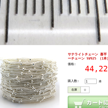
サテライトチェーン 喜平（
ーチェーン SV925 （1本
価格:
44,2
購入数:
本
在庫
○