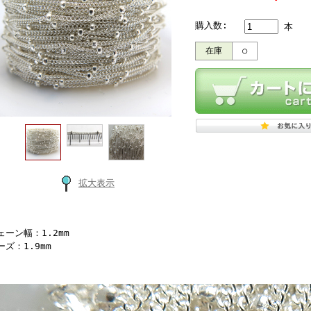
購入数:
本
在庫
○
拡大表示
ェーン幅：1.2mm
ズ：1.9mm