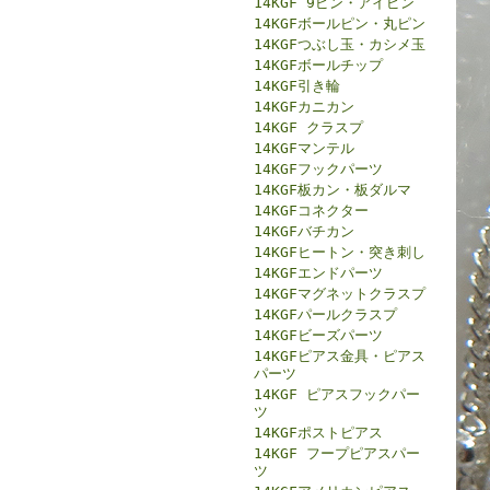
14KGF 9ピン・アイピン
14KGFボールピン・丸ピン
14KGFつぶし玉・カシメ玉
14KGFボールチップ
14KGF引き輪
14KGFカニカン
14KGF クラスプ
14KGFマンテル
14KGFフックパーツ
14KGF板カン・板ダルマ
14KGFコネクター
14KGFバチカン
14KGFヒートン・突き刺し
14KGFエンドパーツ
14KGFマグネットクラスプ
14KGFパールクラスプ
14KGFビーズパーツ
14KGFピアス金具・ピアス
パーツ
14KGF ピアスフックパー
ツ
14KGFポストピアス
14KGF フープピアスパー
ツ