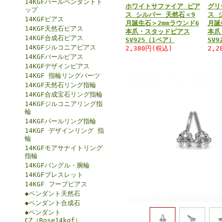
14KGFパールペンダントト
ホワイトサファイア ピア
グリ
ップ
ス シルバー 天然石＜9
ス 
14KGFピアス
月誕生石＞2mmラウンド6
月誕
14KGF天然石ピアス
本爪・スタッドピアス
本爪
14KGF合成石ピアス
SV925（1ペア）
SV
14KGFジルコニアピアス
2,380円(税込)
2,2
14KGFパールピアス
14KGFデザインピアス
14KGF 指輪リングパーツ
14KGF天然石リング指輪
14KGF合成宝石リング指輪
14KGFジルコニアリング指
輪
14KGFパールリング指輪
14KGF デザインリング 指
輪
14KGFモアサナイトリング
指輪
14KGFバングル・腕輪
14KGFブレスレット
14KGF フープピアス
◆ペンダント天然石
◆ペンダント合成石
◆ペンダント
CZ（Rose14kgf）