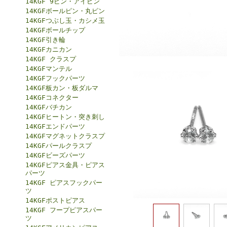
14KGF 9ピン・アイピン
14KGFボールピン・丸ピン
14KGFつぶし玉・カシメ玉
14KGFボールチップ
14KGF引き輪
14KGFカニカン
14KGF クラスプ
14KGFマンテル
14KGFフックパーツ
14KGF板カン・板ダルマ
14KGFコネクター
14KGFバチカン
14KGFヒートン・突き刺し
14KGFエンドパーツ
14KGFマグネットクラスプ
14KGFパールクラスプ
14KGFビーズパーツ
14KGFピアス金具・ピアス
パーツ
14KGF ピアスフックパー
ツ
14KGFポストピアス
14KGF フープピアスパー
ツ