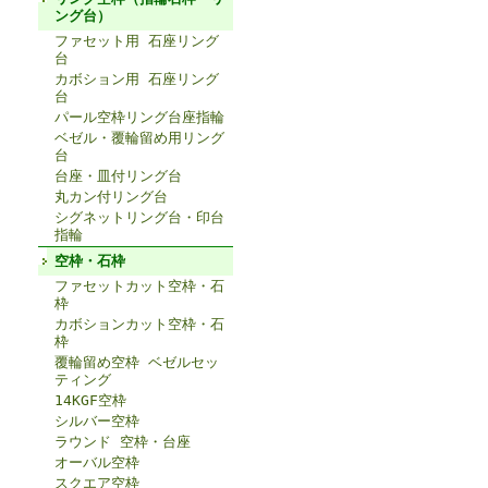
ング台）
ファセット用 石座リング
台
カボション用 石座リング
台
パール空枠リング台座指輪
ベゼル・覆輪留め用リング
台
台座・皿付リング台
丸カン付リング台
シグネットリング台・印台
指輪
空枠・石枠
ファセットカット空枠・石
枠
カボションカット空枠・石
枠
覆輪留め空枠 ベゼルセッ
ティング
14KGF空枠
シルバー空枠
ラウンド 空枠・台座
オーバル空枠
スクエア空枠