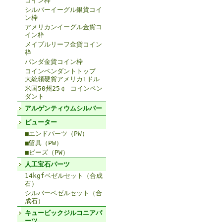
コイン枠
シルバーイーグル銀貨コイ
ン枠
アメリカンイーグル金貨コ
イン枠
メイプルリーフ金貨コイン
枠
パンダ金貨コイン枠
コインペンダントトップ
大統領硬貨アメリカ1ドル
米国50州25￠ コインペン
ダント
アルゲンティウムシルバー
ピューター
■エンドパーツ（PW）
■留具（PW）
■ビーズ（PW）
人工宝石パーツ
14kgfベゼルセット（合成
石）
シルバーベゼルセット（合
成石）
キュービックジルコニアパ
ーツ