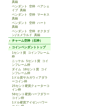
真鍮
ペンダント 空枠 ペアシェ
イプ 真鍮
ペンダント 空枠 マーキス
真鍮
ペンダント 空枠 ハート
真鍮
ペンダント 空枠 オクタゴ
ン/エメラルド 真鍮
チャーム空枠（石枠）
コインペンダントトップ
1セント貨 コインフレーム
枠
ニッケル 5セント貨 コイ
ンフレーム枠
ダイム 10セント貨 コイ
ンフレーム枠
1ドル貨サカガウィアダラ
ーコイン枠
25セント硬貨クォーターコ
イン枠
50セント硬貨ハーフダラー
コイン枠
1ドル硬貨アイゼンハワー