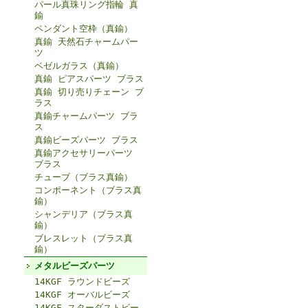
パール真珠リング指輪 真
鍮
ペンダント空枠（真鍮）
真鍮 天然石チャームパー
ツ
ベゼルガラス（真鍮）
真鍮 ピアスパーツ ブラス
真鍮 切り売りチェーン ブ
ラス
真鍮チャームパーツ ブラ
ス
真鍮ビーズパーツ ブラス
真鍮アクセサリーパーツ
ブラス
チューブ（ブラス真鍮）
コンポーネント（ブラス真
鍮）
シャンデリア（ブラス真
鍮）
ブレスレット（ブラス真
鍮）
メタルビーズパーツ
14KGF ラウンドビーズ
14KGF オーバルビーズ
14KGF スターダストビー