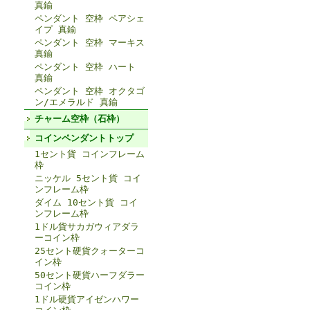
真鍮
ペンダント 空枠 ペアシェ
イプ 真鍮
ペンダント 空枠 マーキス
真鍮
ペンダント 空枠 ハート
真鍮
ペンダント 空枠 オクタゴ
ン/エメラルド 真鍮
チャーム空枠（石枠）
コインペンダントトップ
1セント貨 コインフレーム
枠
ニッケル 5セント貨 コイ
ンフレーム枠
ダイム 10セント貨 コイ
ンフレーム枠
1ドル貨サカガウィアダラ
ーコイン枠
25セント硬貨クォーターコ
イン枠
50セント硬貨ハーフダラー
コイン枠
1ドル硬貨アイゼンハワー