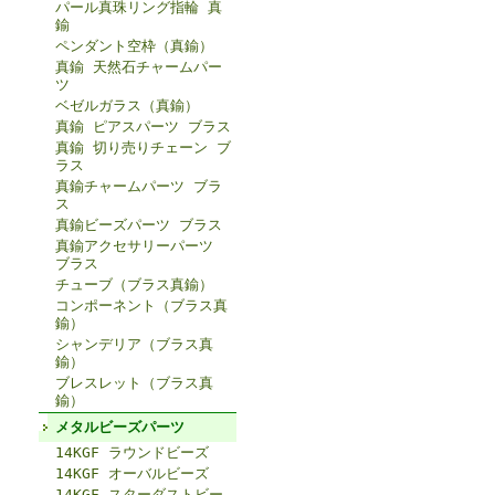
パール真珠リング指輪 真
鍮
ペンダント空枠（真鍮）
真鍮 天然石チャームパー
ツ
ベゼルガラス（真鍮）
真鍮 ピアスパーツ ブラス
真鍮 切り売りチェーン ブ
ラス
真鍮チャームパーツ ブラ
ス
真鍮ビーズパーツ ブラス
真鍮アクセサリーパーツ
ブラス
チューブ（ブラス真鍮）
コンポーネント（ブラス真
鍮）
シャンデリア（ブラス真
鍮）
ブレスレット（ブラス真
鍮）
メタルビーズパーツ
14KGF ラウンドビーズ
14KGF オーバルビーズ
14KGF スターダストビー