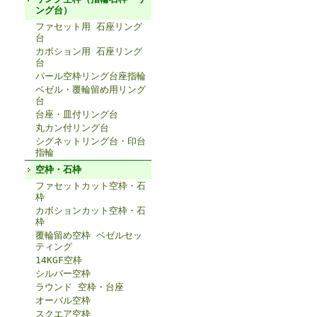
ング台）
ファセット用 石座リング
台
カボション用 石座リング
台
パール空枠リング台座指輪
ベゼル・覆輪留め用リング
台
台座・皿付リング台
丸カン付リング台
シグネットリング台・印台
指輪
空枠・石枠
ファセットカット空枠・石
枠
カボションカット空枠・石
枠
覆輪留め空枠 ベゼルセッ
ティング
14KGF空枠
シルバー空枠
ラウンド 空枠・台座
オーバル空枠
スクエア空枠