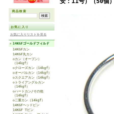
安：11号）（50個
商品検索
お気に入り
お気に入りリストを見る
14KGFゴールドフィルド
14KGFカン
14KGF丸カン
◇カン（オープン）
（14kgf）
◇クローズカン（14kgf）
◇オーバルカン（14kgf）
◇スクエアカン（14kgf）
◇トライアングルカン
（14kgf）
◇ハートカン/その他
（14kgf）
◇二重カン（14kgf）
14KGFヘッドピン
14KGF Tピン