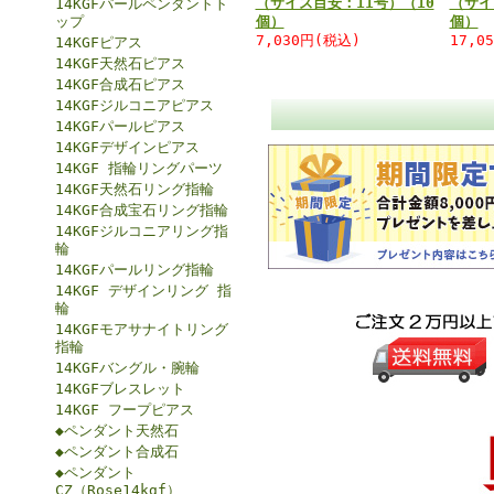
（サイズ目安：11号）（10
（サイ
14KGFパールペンダントト
ップ
個）
個）
7,030円(税込)
17,0
14KGFピアス
14KGF天然石ピアス
14KGF合成石ピアス
14KGFジルコニアピアス
14KGFパールピアス
14KGFデザインピアス
14KGF 指輪リングパーツ
14KGF天然石リング指輪
14KGF合成宝石リング指輪
14KGFジルコニアリング指
輪
14KGFパールリング指輪
14KGF デザインリング 指
輪
14KGFモアサナイトリング
指輪
14KGFバングル・腕輪
14KGFブレスレット
14KGF フープピアス
◆ペンダント天然石
◆ペンダント合成石
◆ペンダント
CZ（Rose14kgf）