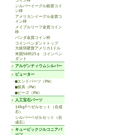
コイン枠
シルバーイーグル銀貨コイ
ン枠
アメリカンイーグル金貨コ
イン枠
メイプルリーフ金貨コイン
枠
パンダ金貨コイン枠
コインペンダントトップ
大統領硬貨アメリカ1ドル
米国50州25￠ コインペン
ダント
アルゲンティウムシルバー
ピューター
■エンドパーツ（PW）
■留具（PW）
■ビーズ（PW）
人工宝石パーツ
14kgfベゼルセット（合成
石）
シルバーベゼルセット（合
成石）
キュービックジルコニアパ
ーツ