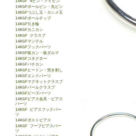
14KGF 9ピン・アイピン
14KGFボールピン・丸ピン
14KGFつぶし玉・カシメ玉
14KGFボールチップ
14KGF引き輪
14KGFカニカン
14KGF クラスプ
14KGFマンテル
14KGFフックパーツ
14KGF板カン・板ダルマ
14KGFコネクター
14KGFバチカン
14KGFヒートン・突き刺し
14KGFエンドパーツ
14KGFマグネットクラスプ
14KGFパールクラスプ
14KGFビーズパーツ
14KGFピアス金具・ピアス
パーツ
14KGF ピアスフックパー
ツ
14KGFポストピアス
14KGF フープピアスパー
ツ