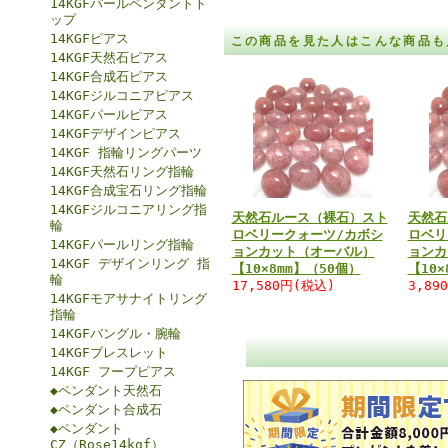
14KGFパールペンダントト
ップ
14KGFピアス
この商品を見た人はこんな商品も
14KGF天然石ピアス
14KGF合成石ピアス
14KGFジルコニアピアス
14KGFパールピアス
14KGFデザインピアス
14KGF 指輪リングパーツ
14KGF天然石リング指輪
14KGF合成宝石リング指輪
14KGFジルコニアリング指
天然石ルース（裸石）スト
天然石
輪
ロベリークォーツ/カボシ
ロベリ
14KGFパールリング指輪
ョンカット（オーバル）
ョンカ
14KGF デザインリング 指
【10×8mm】（50個）
【10×
輪
17,580円(税込)
3,89
14KGFモアサナイトリング
指輪
14KGFバングル・腕輪
14KGFブレスレット
14KGF フープピアス
◆ペンダント天然石
◆ペンダント合成石
◆ペンダント
CZ（Rose14kgf）