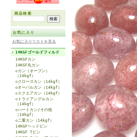
商品検索
お気に入り
お気に入りリストを見る
14KGFゴールドフィルド
14KGFカン
14KGF丸カン
◇カン（オープン）
（14kgf）
◇クローズカン（14kgf）
◇オーバルカン（14kgf）
◇スクエアカン（14kgf）
◇トライアングルカン
（14kgf）
◇ハートカン/その他
（14kgf）
◇二重カン（14kgf）
14KGFヘッドピン
14KGF Tピン