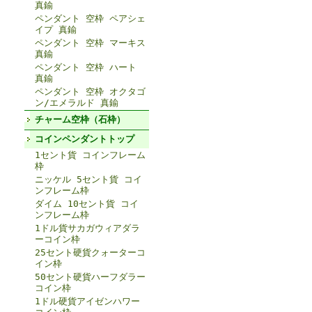
真鍮
ペンダント 空枠 ペアシェ
イプ 真鍮
ペンダント 空枠 マーキス
真鍮
ペンダント 空枠 ハート
真鍮
ペンダント 空枠 オクタゴ
ン/エメラルド 真鍮
チャーム空枠（石枠）
コインペンダントトップ
1セント貨 コインフレーム
枠
ニッケル 5セント貨 コイ
ンフレーム枠
ダイム 10セント貨 コイ
ンフレーム枠
1ドル貨サカガウィアダラ
ーコイン枠
25セント硬貨クォーターコ
イン枠
50セント硬貨ハーフダラー
コイン枠
1ドル硬貨アイゼンハワー