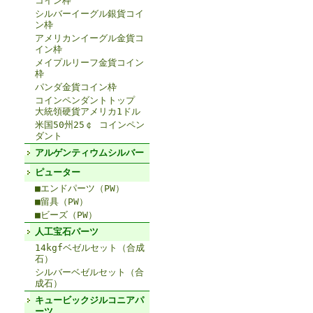
コイン枠
シルバーイーグル銀貨コイ
ン枠
アメリカンイーグル金貨コ
イン枠
メイプルリーフ金貨コイン
枠
パンダ金貨コイン枠
コインペンダントトップ
大統領硬貨アメリカ1ドル
米国50州25￠ コインペン
ダント
アルゲンティウムシルバー
ピューター
■エンドパーツ（PW）
■留具（PW）
■ビーズ（PW）
人工宝石パーツ
14kgfベゼルセット（合成
石）
シルバーベゼルセット（合
成石）
キュービックジルコニアパ
ーツ