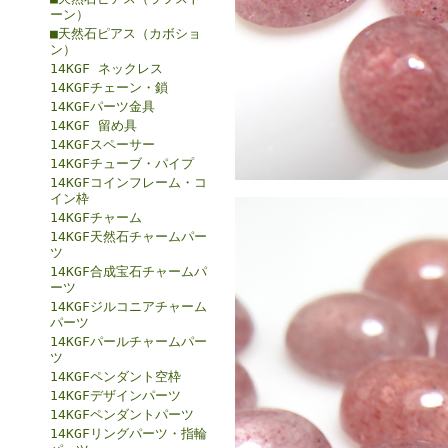
ーン）
■天然石ピアス（カボショ
ン）
14KGF ネックレス
14KGFチェーン・鎖
14KGFパーツ金具
14KGF 留め具
14KGFスペーサー
14KGFチューブ・パイプ
14KGFコインフレーム・コ
イン枠
14KGFチャーム
14KGF天然石チャームパー
ツ
14KGF合成宝石チャームパ
ーツ
14KGFジルコニアチャーム
パーツ
14KGFパールチャームパー
ツ
14KGFペンダント空枠
14KGFデザインパーツ
14KGFペンダントパーツ
14KGFリングパーツ・指輪