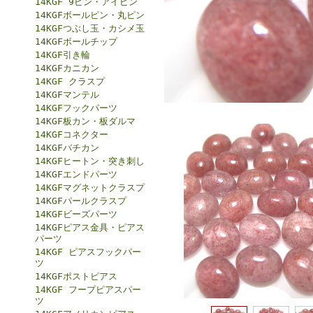
14KGF 9ピン・アイピン
14KGFボールピン・丸ピン
14KGFつぶし玉・カシメ玉
14KGFボールチップ
14KGF引き輪
14KGFカニカン
14KGF クラスプ
14KGFマンテル
14KGFフックパーツ
14KGF板カン・板ダルマ
14KGFコネクター
14KGFバチカン
14KGFヒートン・突き刺し
14KGFエンドパーツ
14KGFマグネットクラスプ
14KGFパールクラスプ
14KGFビーズパーツ
14KGFピアス金具・ピアス
パーツ
14KGF ピアスフックパー
ツ
14KGFポストピアス
14KGF フープピアスパー
ツ