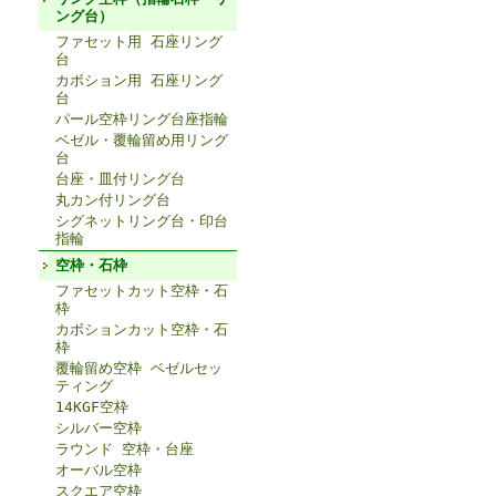
ング台）
ファセット用 石座リング
台
カボション用 石座リング
台
パール空枠リング台座指輪
ベゼル・覆輪留め用リング
台
台座・皿付リング台
丸カン付リング台
シグネットリング台・印台
指輪
空枠・石枠
ファセットカット空枠・石
枠
カボションカット空枠・石
枠
覆輪留め空枠 ベゼルセッ
ティング
14KGF空枠
シルバー空枠
ラウンド 空枠・台座
オーバル空枠
スクエア空枠