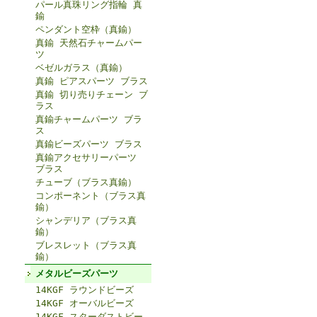
パール真珠リング指輪 真
鍮
ペンダント空枠（真鍮）
真鍮 天然石チャームパー
ツ
ベゼルガラス（真鍮）
真鍮 ピアスパーツ ブラス
真鍮 切り売りチェーン ブ
ラス
真鍮チャームパーツ ブラ
ス
真鍮ビーズパーツ ブラス
真鍮アクセサリーパーツ
ブラス
チューブ（ブラス真鍮）
コンポーネント（ブラス真
鍮）
シャンデリア（ブラス真
鍮）
ブレスレット（ブラス真
鍮）
メタルビーズパーツ
14KGF ラウンドビーズ
14KGF オーバルビーズ
14KGF スターダストビー