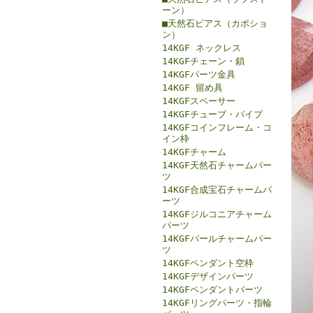
ーン）
■天然石ピアス（カボショ
ン）
14KGF ネックレス
14KGFチェーン・鎖
14KGFパーツ金具
14KGF 留め具
14KGFスペーサー
14KGFチューブ・パイプ
14KGFコインフレーム・コ
イン枠
14KGFチャーム
14KGF天然石チャームパー
ツ
14KGF合成宝石チャームパ
ーツ
14KGFジルコニアチャーム
パーツ
14KGFパールチャームパー
ツ
14KGFペンダント空枠
14KGFデザインパーツ
14KGFペンダントパーツ
14KGFリングパーツ・指輪