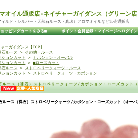
マオイル通販店-ネイチャーガイダンス（グリーン店
ドフィルド・シルバー・天然石ルース・真珠）アロマオイルなど卸売通販店
ショッピングカートをみる■
｜
ポイント会員登録・マイページへログイン
ャーガイダンス【TOP】
然石ルース
>
その他・ルース
ボションカット
>
カボション・オーバル
ボションカット
>
■ローズカット
然石ルース
>
ストロベリークォーツ・ルース
ボションカット
>
ストロベリークォーツ・カボション
石ルース（裸石）ストロベリークォーツ/カボション・ローズカット（オー
）
石ルース（裸石）ストロベリークォーツ/カボション・ローズカット（オーバル）