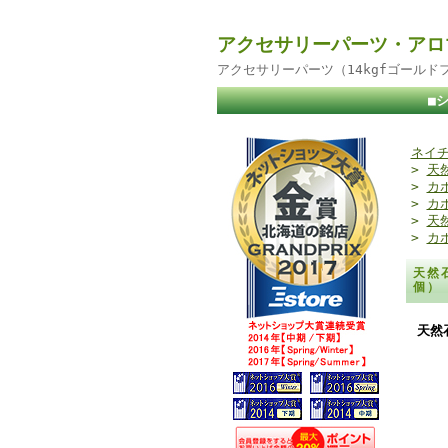
アクセサリーパーツ・アロ
アクセサリーパーツ（14kgfゴール
■
ネイチ
>
天
>
カ
>
カ
>
天
>
カ
天然
個
天然