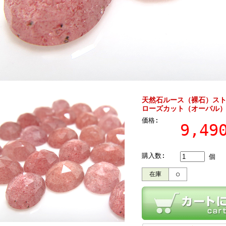
天然石ルース（裸石）スト
ローズカット（オーバル）【1
価格:
9,4
購入数:
個
在庫
○