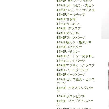
14KGF 9ピン・アイピン
14KGFボールピン・丸ピン
14KGFつぶし玉・カシメ玉
14KGFボールチップ
14KGF引き輪
14KGFカニカン
14KGF クラスプ
14KGFマンテル
14KGFフックパーツ
14KGF板カン・板ダルマ
14KGFコネクター
14KGFバチカン
14KGFヒートン・突き刺し
14KGFエンドパーツ
14KGFマグネットクラスプ
14KGFパールクラスプ
14KGFビーズパーツ
14KGFピアス金具・ピアス
パーツ
14KGF ピアスフックパー
ツ
14KGFポストピアス
14KGF フープピアスパー
ツ