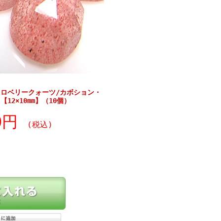
ロベリークォーツ/カボション・
2×10mm】（10個）
90円
(税込)