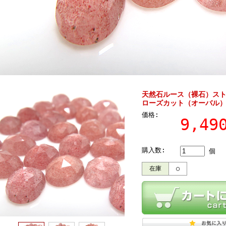
天然石ルース（裸石）スト
ローズカット（オーバル）【1
価格:
9,4
購入数:
個
在庫
○