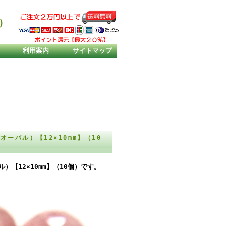
）
｜
利用案内
｜
サイトマップ
バル）【12×10mm】（10
【12×10mm】（10個）です。