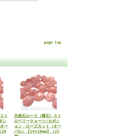
page top
スト
天然石ルース（裸石）スト
ボシ
ロベリークォーツ/カボシ
オー
ョン・ローズカット（オー
10
バル）【14×10mm】（25