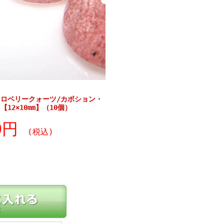
ロベリークォーツ/カボション・
2×10mm】（10個）
90円
(税込)