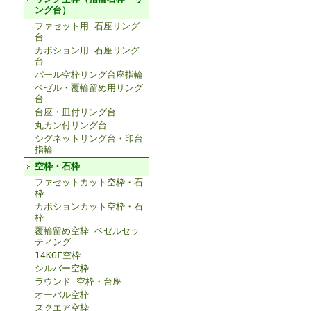
ング台）
ファセット用 石座リング
台
カボション用 石座リング
台
パール空枠リング台座指輪
ベゼル・覆輪留め用リング
台
台座・皿付リング台
丸カン付リング台
シグネットリング台・印台
指輪
空枠・石枠
ファセットカット空枠・石
枠
カボションカット空枠・石
枠
覆輪留め空枠 ベゼルセッ
ティング
14KGF空枠
シルバー空枠
ラウンド 空枠・台座
オーバル空枠
スクエア空枠