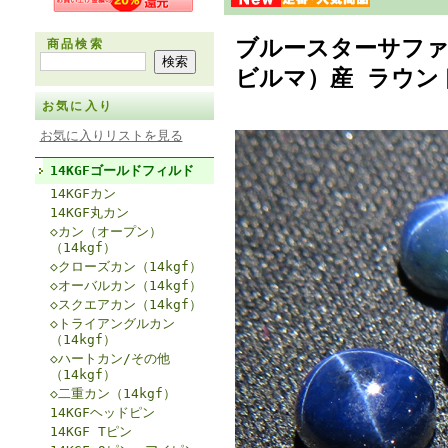
ブルースターサファ
商品検索
ビルマ）産 ラウンド
お気に入り
お気に入りリストを見る
14KGFゴールドフィルド
14KGFカン
14KGF丸カン
◇カン（オープン）
（14kgf）
◇クローズカン（14kgf）
◇オーバルカン（14kgf）
◇スクエアカン（14kgf）
◇トライアングルカン
（14kgf）
◇ハートカン/その他
（14kgf）
◇二重カン（14kgf）
14KGFヘッドピン
14KGF Tピン