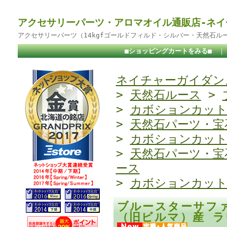
アクセサリーパーツ・アロマオイル通販店-ネイ
アクセサリーパーツ（14kgfゴールドフィルド・シルバー・天然石ル
■ショッピングカートをみる■
ネイチャーガイダンス
>
天然石ルース
>
>
カボションカッ
>
天然石パーツ・宝
>
カボションカッ
>
天然石パーツ・宝
ース
>
カボションカッ
ブルースターサフ
（旧ビルマ）産 ラ