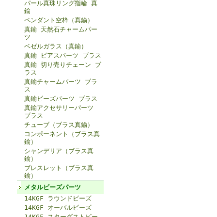
パール真珠リング指輪 真
鍮
ペンダント空枠（真鍮）
真鍮 天然石チャームパー
ツ
ベゼルガラス（真鍮）
真鍮 ピアスパーツ ブラス
真鍮 切り売りチェーン ブ
ラス
真鍮チャームパーツ ブラ
ス
真鍮ビーズパーツ ブラス
真鍮アクセサリーパーツ
ブラス
チューブ（ブラス真鍮）
コンポーネント（ブラス真
鍮）
シャンデリア（ブラス真
鍮）
ブレスレット（ブラス真
鍮）
メタルビーズパーツ
14KGF ラウンドビーズ
14KGF オーバルビーズ
14KGF スターダストビー