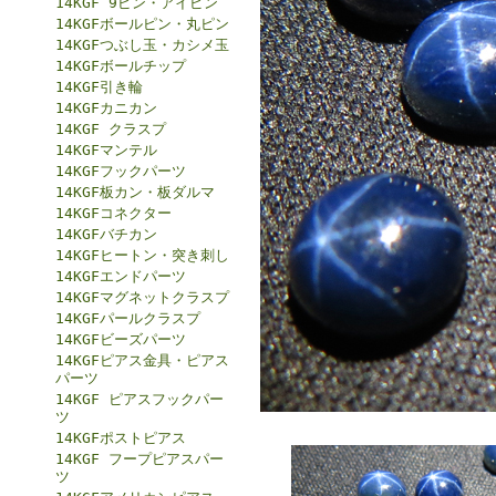
14KGF 9ピン・アイピン
14KGFボールピン・丸ピン
14KGFつぶし玉・カシメ玉
14KGFボールチップ
14KGF引き輪
14KGFカニカン
14KGF クラスプ
14KGFマンテル
14KGFフックパーツ
14KGF板カン・板ダルマ
14KGFコネクター
14KGFバチカン
14KGFヒートン・突き刺し
14KGFエンドパーツ
14KGFマグネットクラスプ
14KGFパールクラスプ
14KGFビーズパーツ
14KGFピアス金具・ピアス
パーツ
14KGF ピアスフックパー
ツ
14KGFポストピアス
14KGF フープピアスパー
ツ