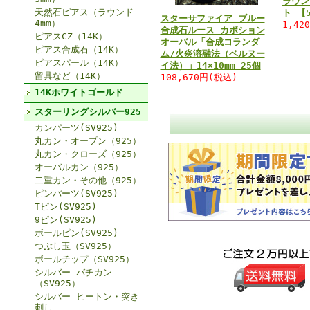
ラウン
天然石ピアス（ラウンド
ト 【5
スターサファイア ブルー
4mm）
1,42
合成石ルース カボション
ピアスCZ（14K）
オーバル「合成コランダ
ピアス合成石（14K）
ム/火炎溶融法（ベルヌー
ピアスパール（14K）
イ法）」14×10mm 25個
留具など（14K）
108,670円(税込)
14Kホワイトゴールド
スターリングシルバー925
カンパーツ(SV925)
丸カン・オープン（925）
丸カン・クローズ（925）
オーバルカン（925）
二重カン・その他（925）
ピンパーツ(SV925)
Tピン(SV925)
9ピン(SV925)
ボールピン(SV925)
つぶし玉（SV925）
ボールチップ（SV925）
シルバー バチカン
（SV925）
シルバー ヒートン・突き
刺し