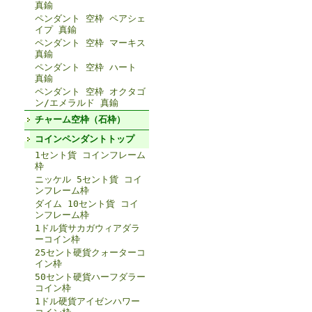
真鍮
ペンダント 空枠 ペアシェ
イプ 真鍮
ペンダント 空枠 マーキス
真鍮
ペンダント 空枠 ハート
真鍮
ペンダント 空枠 オクタゴ
ン/エメラルド 真鍮
チャーム空枠（石枠）
コインペンダントトップ
1セント貨 コインフレーム
枠
ニッケル 5セント貨 コイ
ンフレーム枠
ダイム 10セント貨 コイ
ンフレーム枠
1ドル貨サカガウィアダラ
ーコイン枠
25セント硬貨クォーターコ
イン枠
50セント硬貨ハーフダラー
コイン枠
1ドル硬貨アイゼンハワー