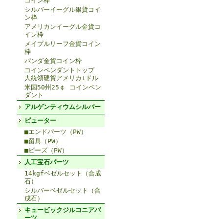
コイン枠
シルバーイーグル銀貨コイ
ン枠
アメリカンイーグル金貨コ
イン枠
メイプルリーフ金貨コイン
枠
パンダ金貨コイン枠
コインペンダントトップ
大統領硬貨アメリカ1ドル
米国50州25￠ コインペン
ダント
アルゲンティウムシルバー
ピューター
■エンドパーツ（PW）
■留具（PW）
■ビーズ（PW）
人工宝石パーツ
14kgfベゼルセット（合成
石）
シルバーベゼルセット（合
成石）
キュービックジルコニアパ
ーツ