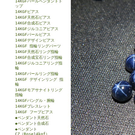
14KGFパールペンダントト
ップ
14KGFピアス
14KGF天然石ピアス
14KGF合成石ピアス
14KGFジルコニアピアス
14KGFパールピアス
14KGFデザインピアス
14KGF 指輪リングパーツ
14KGF天然石リング指輪
14KGF合成宝石リング指輪
14KGFジルコニアリング指
輪
14KGFパールリング指輪
14KGF デザインリング 指
輪
14KGFモアサナイトリング
指輪
14KGFバングル・腕輪
14KGFブレスレット
14KGF フープピアス
◆ペンダント天然石
◆ペンダント合成石
◆ペンダント
CZ（Rose14kgf）