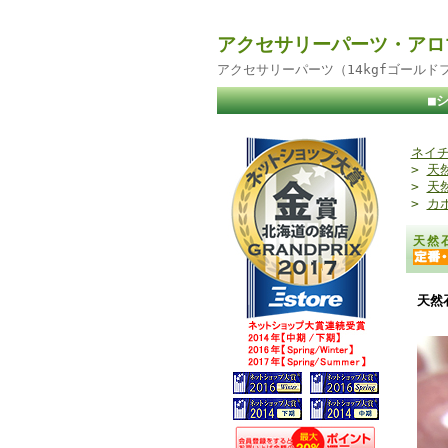
アクセサリーパーツ・アロ
アクセサリーパーツ（14kgfゴール
■
ネイチ
>
天
>
天
>
カ
天然
天然