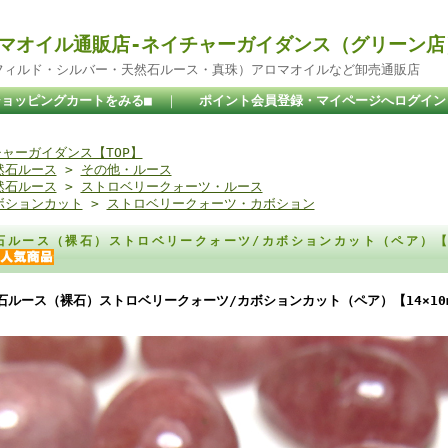
マオイル通販店-ネイチャーガイダンス（グリーン店
ドフィルド・シルバー・天然石ルース・真珠）アロマオイルなど卸売通販店
ショッピングカートをみる■
｜
ポイント会員登録・マイページへログイン
ャーガイダンス【TOP】
然石ルース
>
その他・ルース
然石ルース
>
ストロベリークォーツ・ルース
ボションカット
>
ストロベリークォーツ・カボション
石ルース（裸石）ストロベリークォーツ/カボションカット（ペア）【1
石ルース（裸石）ストロベリークォーツ/カボションカット（ペア）【14×10