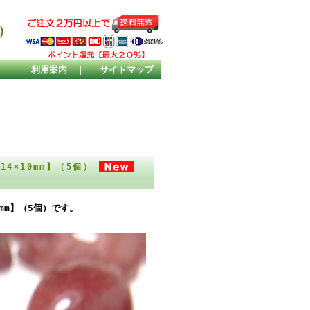
）
｜
利用案内
｜
サイトマップ
4×10mm】（5個）
mm】（5個）です。