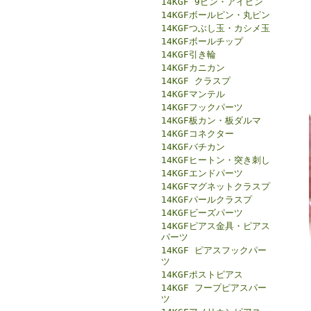
14KGF 9ピン・アイピン
14KGFボールピン・丸ピン
14KGFつぶし玉・カシメ玉
14KGFボールチップ
14KGF引き輪
14KGFカニカン
14KGF クラスプ
14KGFマンテル
14KGFフックパーツ
14KGF板カン・板ダルマ
14KGFコネクター
14KGFバチカン
14KGFヒートン・突き刺し
14KGFエンドパーツ
14KGFマグネットクラスプ
14KGFパールクラスプ
14KGFビーズパーツ
14KGFピアス金具・ピアス
パーツ
14KGF ピアスフックパー
ツ
14KGFポストピアス
14KGF フープピアスパー
ツ