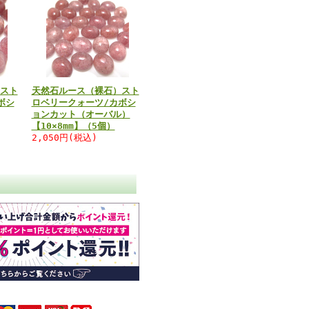
スト
天然石ルース（裸石）スト
ボシ
ロベリークォーツ/カボシ
ョンカット（オーバル）
【10×8mm】（5個）
2,050円(税込)