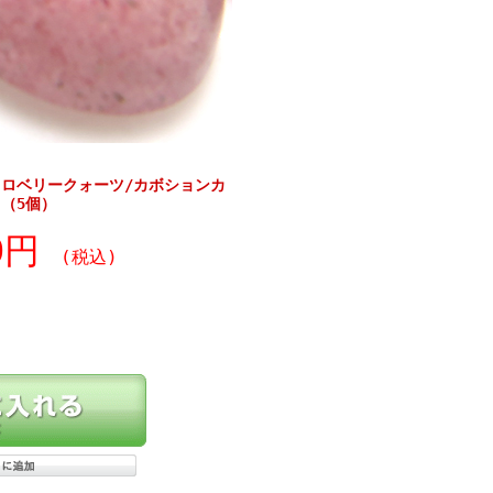
ロベリークォーツ/カボションカ
】（5個）
90円
(税込)