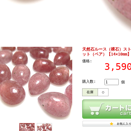
天然石ルース（裸石）スト
ット（ペア）【14×10mm
価格:
3,5
購入数:
個
在庫
○