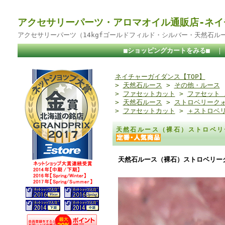
アクセサリーパーツ・アロマオイル通販店-ネイ
アクセサリーパーツ（14kgfゴールドフィルド・シルバー・天然石ル
■ショッピングカートをみる■
ネイチャーガイダンス【TOP】
>
天然石ルース
>
その他・ルース
>
ファセットカット
>
ファセット
>
天然石ルース
>
ストロベリーク
>
ファセットカット
>
＋ストロベ
天然石ルース（裸石）ストロベリ
天然石ルース（裸石）ストロベリーク