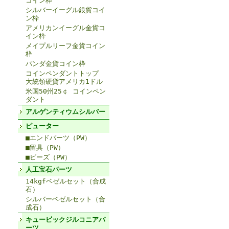
コイン枠
シルバーイーグル銀貨コイ
ン枠
アメリカンイーグル金貨コ
イン枠
メイプルリーフ金貨コイン
枠
パンダ金貨コイン枠
コインペンダントトップ
大統領硬貨アメリカ1ドル
米国50州25￠ コインペン
ダント
アルゲンティウムシルバー
ピューター
■エンドパーツ（PW）
■留具（PW）
■ビーズ（PW）
人工宝石パーツ
14kgfベゼルセット（合成
石）
シルバーベゼルセット（合
成石）
キュービックジルコニアパ
ーツ