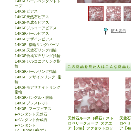
14KGFパールペンダントト
ップ
14KGFピアス
14KGF天然石ピアス
14KGF合成石ピアス
14KGFジルコニアピアス
拡大表示
14KGFパールピアス
14KGFデザインピアス
14KGF 指輪リングパーツ
14KGF天然石リング指輪
14KGF合成宝石リング指輪
14KGFジルコニアリング指
輪
この商品を見た人はこんな商品も
14KGFパールリング指輪
14KGF デザインリング 指
輪
14KGFモアサナイトリング
指輪
14KGFバングル・腕輪
14KGFブレスレット
14KGF フープピアス
◆ペンダント天然石
天然石ルース（裸石）スト
天然石
◆ペンダント合成石
ロベリークォーツ スクエ
ロベリ
◆ペンダント
ア【6mm】ファセットカッ
ア【4
CZ（Rose14kgf）