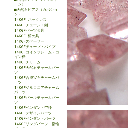
ーン）
■天然石ピアス（カボショ
ン）
14KGF ネックレス
14KGFチェーン・鎖
14KGFパーツ金具
14KGF 留め具
14KGFスペーサー
14KGFチューブ・パイプ
14KGFコインフレーム・コ
イン枠
14KGFチャーム
14KGF天然石チャームパー
ツ
14KGF合成宝石チャームパ
ーツ
14KGFジルコニアチャーム
パーツ
14KGFパールチャームパー
ツ
14KGFペンダント空枠
14KGFデザインパーツ
14KGFペンダントパーツ
14KGFリングパーツ・指輪