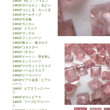
14KGF 9ピン・アイピン
14KGFボールピン・丸ピン
14KGFつぶし玉・カシメ玉
14KGFボールチップ
14KGF引き輪
14KGFカニカン
14KGF クラスプ
14KGFマンテル
14KGFフックパーツ
14KGF板カン・板ダルマ
14KGFコネクター
14KGFバチカン
14KGFヒートン・突き刺し
14KGFエンドパーツ
14KGFマグネットクラスプ
14KGFパールクラスプ
14KGFビーズパーツ
14KGFピアス金具・ピアス
パーツ
14KGF ピアスフックパー
ツ
14KGFポストピアス
14KGF フープピアスパー
ツ