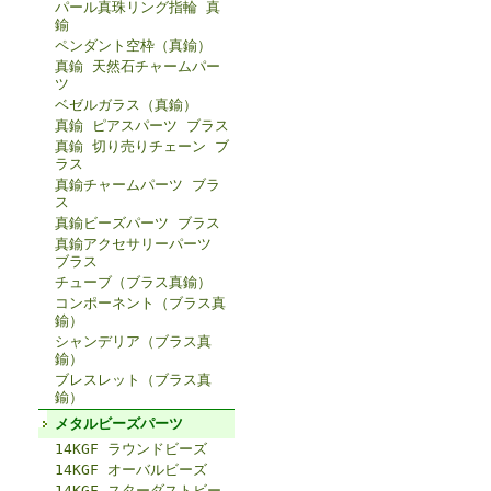
パール真珠リング指輪 真
鍮
ペンダント空枠（真鍮）
真鍮 天然石チャームパー
ツ
ベゼルガラス（真鍮）
真鍮 ピアスパーツ ブラス
真鍮 切り売りチェーン ブ
ラス
真鍮チャームパーツ ブラ
ス
真鍮ビーズパーツ ブラス
真鍮アクセサリーパーツ
ブラス
チューブ（ブラス真鍮）
コンポーネント（ブラス真
鍮）
シャンデリア（ブラス真
鍮）
ブレスレット（ブラス真
鍮）
メタルビーズパーツ
14KGF ラウンドビーズ
14KGF オーバルビーズ
14KGF スターダストビー