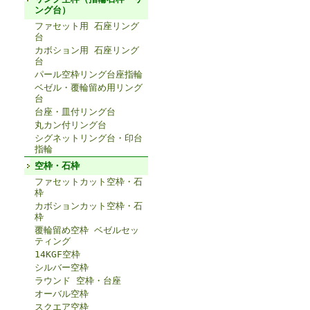
ング台）
ファセット用 石座リング
台
カボション用 石座リング
台
パール空枠リング台座指輪
ベゼル・覆輪留め用リング
台
台座・皿付リング台
丸カン付リング台
シグネットリング台・印台
指輪
空枠・石枠
ファセットカット空枠・石
枠
カボションカット空枠・石
枠
覆輪留め空枠 ベゼルセッ
ティング
14KGF空枠
シルバー空枠
ラウンド 空枠・台座
オーバル空枠
スクエア空枠