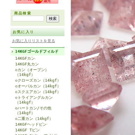
商品検索
お気に入り
お気に入りリストを見る
14KGFゴールドフィルド
14KGFカン
14KGF丸カン
◇カン（オープン）
（14kgf）
◇クローズカン（14kgf）
◇オーバルカン（14kgf）
◇スクエアカン（14kgf）
◇トライアングルカン
（14kgf）
◇ハートカン/その他
（14kgf）
◇二重カン（14kgf）
14KGFヘッドピン
14KGF Tピン