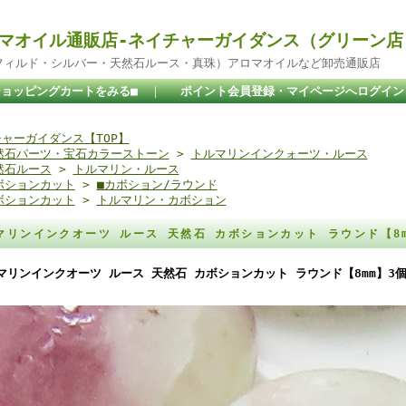
マオイル通販店-ネイチャーガイダンス（グリーン店
ドフィルド・シルバー・天然石ルース・真珠）アロマオイルなど卸売通販店
ショッピングカートをみる■
｜
ポイント会員登録・マイページへログイン
ャーガイダンス【TOP】
然石パーツ・宝石カラーストーン
>
トルマリンインクォーツ・ルース
然石ルース
>
トルマリン・ルース
ボションカット
>
■カボション/ラウンド
ボションカット
>
トルマリン・カボション
マリンインクオーツ ルース 天然石 カボションカット ラウンド【8
マリンインクオーツ ルース 天然石 カボションカット ラウンド【8mm】3