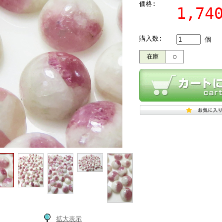
価格:
1,7
購入数:
個
在庫
○
拡大表示