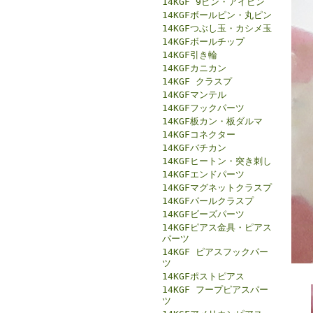
14KGF 9ピン・アイピン
14KGFボールピン・丸ピン
14KGFつぶし玉・カシメ玉
14KGFボールチップ
14KGF引き輪
14KGFカニカン
14KGF クラスプ
14KGFマンテル
14KGFフックパーツ
14KGF板カン・板ダルマ
14KGFコネクター
14KGFバチカン
14KGFヒートン・突き刺し
14KGFエンドパーツ
14KGFマグネットクラスプ
14KGFパールクラスプ
14KGFビーズパーツ
14KGFピアス金具・ピアス
パーツ
14KGF ピアスフックパー
ツ
14KGFポストピアス
14KGF フープピアスパー
ツ