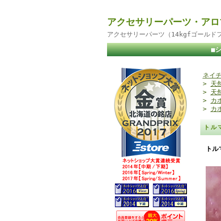
アクセサリーパーツ・アロ
アクセサリーパーツ（14kgfゴール
■
ネイチ
>
天
>
天
>
カ
>
カ
トル
トル