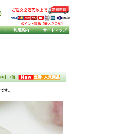
）
｜
利用案内
｜
サイトマップ
mm】3個
個です。