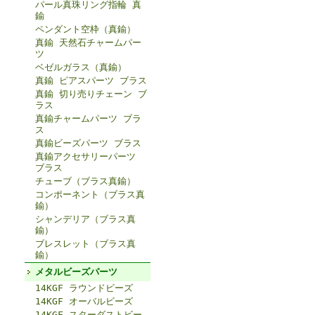
パール真珠リング指輪 真
鍮
ペンダント空枠（真鍮）
真鍮 天然石チャームパー
ツ
ベゼルガラス（真鍮）
真鍮 ピアスパーツ ブラス
真鍮 切り売りチェーン ブ
ラス
真鍮チャームパーツ ブラ
ス
真鍮ビーズパーツ ブラス
真鍮アクセサリーパーツ
ブラス
チューブ（ブラス真鍮）
コンポーネント（ブラス真
鍮）
シャンデリア（ブラス真
鍮）
ブレスレット（ブラス真
鍮）
メタルビーズパーツ
14KGF ラウンドビーズ
14KGF オーバルビーズ
14KGF スターダストビー