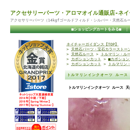
アクセサリーパーツ・アロマオイル通販店-ネイ
アクセサリーパーツ（14kgfゴールドフィルド・シルバー・天然石ル
■ショッピングカートをみる■
ネイチャーガイダンス【TOP】
>
天然石パーツ・宝石カラーストー
>
天然石ルース
>
トルマリン・ル
>
カボションカット
>
■カボション
>
カボションカット
>
トルマリン
トルマリンインクオーツ ルース 
トルマリンインクオーツ ルース 天