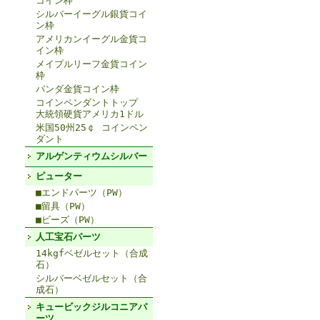
コイン枠
シルバーイーグル銀貨コイ
ン枠
アメリカンイーグル金貨コ
イン枠
メイプルリーフ金貨コイン
枠
パンダ金貨コイン枠
コインペンダントトップ
大統領硬貨アメリカ1ドル
米国50州25￠ コインペン
ダント
アルゲンティウムシルバー
ピューター
■エンドパーツ（PW）
■留具（PW）
■ビーズ（PW）
人工宝石パーツ
14kgfベゼルセット（合成
石）
シルバーベゼルセット（合
成石）
キュービックジルコニアパ
ーツ