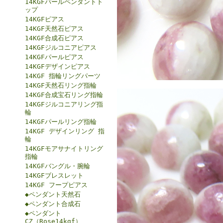
14KGFパールペンダントト
ップ
14KGFピアス
14KGF天然石ピアス
14KGF合成石ピアス
14KGFジルコニアピアス
14KGFパールピアス
14KGFデザインピアス
14KGF 指輪リングパーツ
14KGF天然石リング指輪
14KGF合成宝石リング指輪
14KGFジルコニアリング指
輪
14KGFパールリング指輪
14KGF デザインリング 指
輪
14KGFモアサナイトリング
指輪
14KGFバングル・腕輪
14KGFブレスレット
14KGF フープピアス
◆ペンダント天然石
◆ペンダント合成石
◆ペンダント
CZ（Rose14kgf）