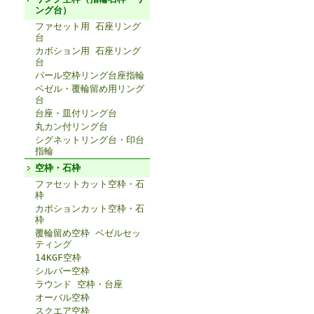
ング台）
ファセット用 石座リング
台
カボション用 石座リング
台
パール空枠リング台座指輪
ベゼル・覆輪留め用リング
台
台座・皿付リング台
丸カン付リング台
シグネットリング台・印台
指輪
空枠・石枠
ファセットカット空枠・石
枠
カボションカット空枠・石
枠
覆輪留め空枠 ベゼルセッ
ティング
14KGF空枠
シルバー空枠
ラウンド 空枠・台座
オーバル空枠
スクエア空枠