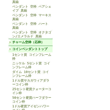
真鍮
ペンダント 空枠 ペアシェ
イプ 真鍮
ペンダント 空枠 マーキス
真鍮
ペンダント 空枠 ハート
真鍮
ペンダント 空枠 オクタゴ
ン/エメラルド 真鍮
チャーム空枠（石枠）
コインペンダントトップ
1セント貨 コインフレーム
枠
ニッケル 5セント貨 コイ
ンフレーム枠
ダイム 10セント貨 コイ
ンフレーム枠
1ドル貨サカガウィアダラ
ーコイン枠
25セント硬貨クォーターコ
イン枠
50セント硬貨ハーフダラー
コイン枠
1ドル硬貨アイゼンハワー