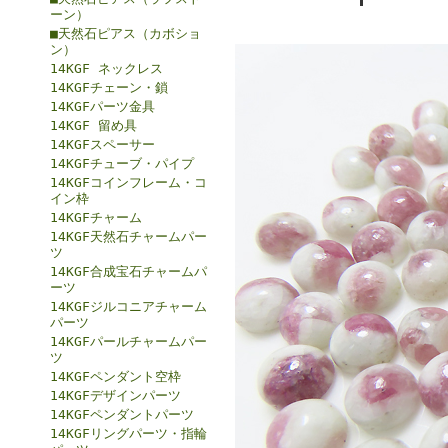
ーン）
■天然石ピアス（カボショ
ン）
14KGF ネックレス
14KGFチェーン・鎖
14KGFパーツ金具
14KGF 留め具
14KGFスペーサー
14KGFチューブ・パイプ
14KGFコインフレーム・コ
イン枠
14KGFチャーム
14KGF天然石チャームパー
ツ
14KGF合成宝石チャームパ
ーツ
14KGFジルコニアチャーム
パーツ
14KGFパールチャームパー
ツ
14KGFペンダント空枠
14KGFデザインパーツ
14KGFペンダントパーツ
14KGFリングパーツ・指輪