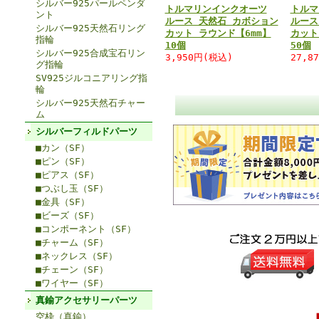
シルバー925パールペンダ
トルマリンインクオーツ
トルマ
ント
ルース 天然石 カボション
ルース
シルバー925天然石リング
カット ラウンド【6mm】
カット
指輪
10個
50個
シルバー925合成宝石リン
3,950円(税込)
27,8
グ指輪
SV925ジルコニアリング指
輪
シルバー925天然石チャー
ム
シルバーフィルドパーツ
■カン（SF）
■ピン（SF）
■ピアス（SF）
■つぶし玉（SF）
■金具（SF）
■ビーズ（SF）
■コンポーネント（SF）
■チャーム（SF）
■ネックレス（SF）
■チェーン（SF）
■ワイヤー（SF）
真鍮アクセサリーパーツ
空枠（真鍮）