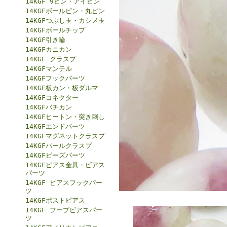
14KGF 9ピン・アイピン
14KGFボールピン・丸ピン
14KGFつぶし玉・カシメ玉
14KGFボールチップ
14KGF引き輪
14KGFカニカン
14KGF クラスプ
14KGFマンテル
14KGFフックパーツ
14KGF板カン・板ダルマ
14KGFコネクター
14KGFバチカン
14KGFヒートン・突き刺し
14KGFエンドパーツ
14KGFマグネットクラスプ
14KGFパールクラスプ
14KGFビーズパーツ
14KGFピアス金具・ピアス
パーツ
14KGF ピアスフックパー
ツ
14KGFポストピアス
14KGF フープピアスパー
ツ