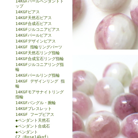
14KGFパールペンダントト
ップ
14KGFピアス
14KGF天然石ピアス
14KGF合成石ピアス
14KGFジルコニアピアス
14KGFパールピアス
14KGFデザインピアス
14KGF 指輪リングパーツ
14KGF天然石リング指輪
14KGF合成宝石リング指輪
14KGFジルコニアリング指
輪
14KGFパールリング指輪
14KGF デザインリング 指
輪
14KGFモアサナイトリング
指輪
14KGFバングル・腕輪
14KGFブレスレット
14KGF フープピアス
◆ペンダント天然石
◆ペンダント合成石
◆ペンダント
CZ（Rose14kgf）