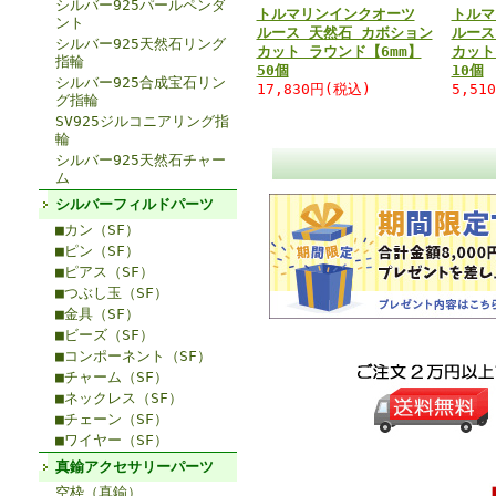
シルバー925パールペンダ
トルマリンインクオーツ
トルマ
ント
ルース 天然石 カボション
ルース
シルバー925天然石リング
カット ラウンド【6mm】
カット
指輪
50個
10個
シルバー925合成宝石リン
17,830円(税込)
5,51
グ指輪
SV925ジルコニアリング指
輪
シルバー925天然石チャー
ム
シルバーフィルドパーツ
■カン（SF）
■ピン（SF）
■ピアス（SF）
■つぶし玉（SF）
■金具（SF）
■ビーズ（SF）
■コンポーネント（SF）
■チャーム（SF）
■ネックレス（SF）
■チェーン（SF）
■ワイヤー（SF）
真鍮アクセサリーパーツ
空枠（真鍮）