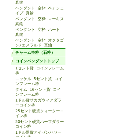
真鍮
ペンダント 空枠 ペアシェ
イプ 真鍮
ペンダント 空枠 マーキス
真鍮
ペンダント 空枠 ハート
真鍮
ペンダント 空枠 オクタゴ
ン/エメラルド 真鍮
チャーム空枠（石枠）
コインペンダントトップ
1セント貨 コインフレーム
枠
ニッケル 5セント貨 コイ
ンフレーム枠
ダイム 10セント貨 コイ
ンフレーム枠
1ドル貨サカガウィアダラ
ーコイン枠
25セント硬貨クォーターコ
イン枠
50セント硬貨ハーフダラー
コイン枠
1ドル硬貨アイゼンハワー