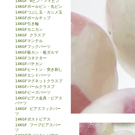
14KGF 9ピン・アイピン
14KGFボールピン・丸ピン
14KGFつぶし玉・カシメ玉
14KGFボールチップ
14KGF引き輪
14KGFカニカン
14KGF クラスプ
14KGFマンテル
14KGFフックパーツ
14KGF板カン・板ダルマ
14KGFコネクター
14KGFバチカン
14KGFヒートン・突き刺し
14KGFエンドパーツ
14KGFマグネットクラスプ
14KGFパールクラスプ
14KGFビーズパーツ
14KGFピアス金具・ピアス
パーツ
14KGF ピアスフックパー
ツ
14KGFポストピアス
14KGF フープピアスパー
ツ