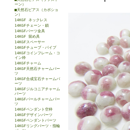
ーン）
■天然石ピアス（カボショ
ン）
14KGF ネックレス
14KGFチェーン・鎖
14KGFパーツ金具
14KGF 留め具
14KGFスペーサー
14KGFチューブ・パイプ
14KGFコインフレーム・コ
イン枠
14KGFチャーム
14KGF天然石チャームパー
ツ
14KGF合成宝石チャームパ
ーツ
14KGFジルコニアチャーム
パーツ
14KGFパールチャームパー
ツ
14KGFペンダント空枠
14KGFデザインパーツ
14KGFペンダントパーツ
14KGFリングパーツ・指輪