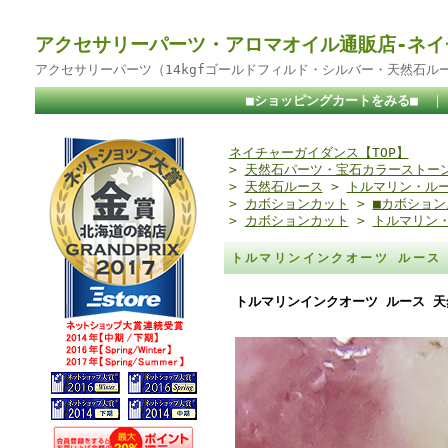
アクセサリーパーツ・アロマオイル通販店-ネイ
アクセサリーパーツ（14kgfゴールドフィルド・シルバー・天然石ル
■ショッピングカートをみる■
ネイチャーガイダンス【TOP】
>
天然石パーツ・宝石カラーストー
>
天然石ルース
>
トルマリン・ル
>
カボションカット
>
■カボション
>
カボションカット
>
トルマリン
トルマリンインクオーツ ルース 
トルマリンインクオーツ ルース 天