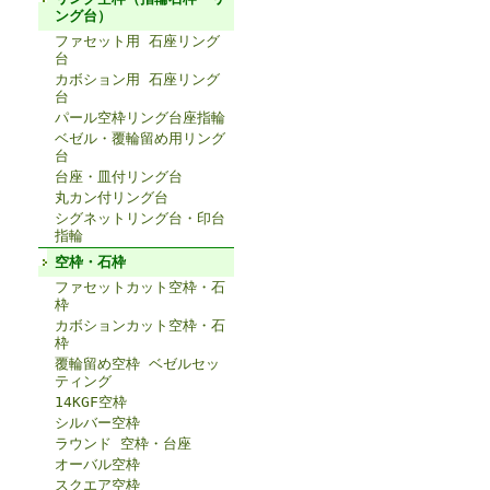
ング台）
ファセット用 石座リング
台
カボション用 石座リング
台
パール空枠リング台座指輪
ベゼル・覆輪留め用リング
台
台座・皿付リング台
丸カン付リング台
シグネットリング台・印台
指輪
空枠・石枠
ファセットカット空枠・石
枠
カボションカット空枠・石
枠
覆輪留め空枠 ベゼルセッ
ティング
14KGF空枠
シルバー空枠
ラウンド 空枠・台座
オーバル空枠
スクエア空枠