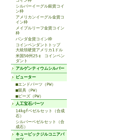
コイン枠
シルバーイーグル銀貨コイ
ン枠
アメリカンイーグル金貨コ
イン枠
メイプルリーフ金貨コイン
枠
パンダ金貨コイン枠
コインペンダントトップ
大統領硬貨アメリカ1ドル
米国50州25￠ コインペン
ダント
アルゲンティウムシルバー
ピューター
■エンドパーツ（PW）
■留具（PW）
■ビーズ（PW）
人工宝石パーツ
14kgfベゼルセット（合成
石）
シルバーベゼルセット（合
成石）
キュービックジルコニアパ
ーツ