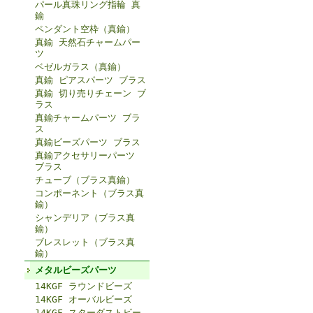
パール真珠リング指輪 真
鍮
ペンダント空枠（真鍮）
真鍮 天然石チャームパー
ツ
ベゼルガラス（真鍮）
真鍮 ピアスパーツ ブラス
真鍮 切り売りチェーン ブ
ラス
真鍮チャームパーツ ブラ
ス
真鍮ビーズパーツ ブラス
真鍮アクセサリーパーツ
ブラス
チューブ（ブラス真鍮）
コンポーネント（ブラス真
鍮）
シャンデリア（ブラス真
鍮）
ブレスレット（ブラス真
鍮）
メタルビーズパーツ
14KGF ラウンドビーズ
14KGF オーバルビーズ
14KGF スターダストビー