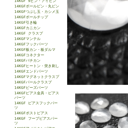
14KGF 9ピン・アイピン
14KGFボールピン・丸ピン
14KGFつぶし玉・カシメ玉
14KGFボールチップ
14KGF引き輪
14KGFカニカン
14KGF クラスプ
14KGFマンテル
14KGFフックパーツ
14KGF板カン・板ダルマ
14KGFコネクター
14KGFバチカン
14KGFヒートン・突き刺し
14KGFエンドパーツ
14KGFマグネットクラスプ
14KGFパールクラスプ
14KGFビーズパーツ
14KGFピアス金具・ピアス
パーツ
14KGF ピアスフックパー
ツ
14KGFポストピアス
14KGF フープピアスパー
ツ