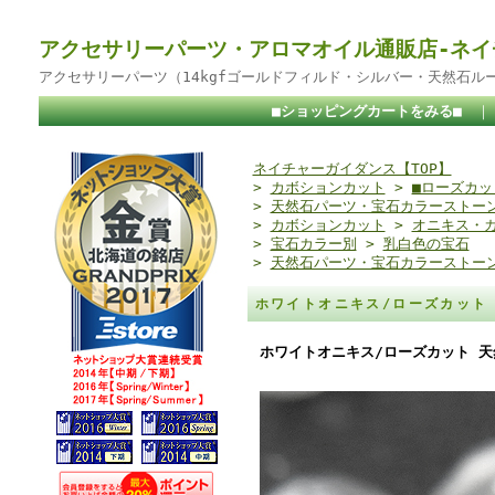
アクセサリーパーツ・アロマオイル通販店-ネイ
アクセサリーパーツ（14kgfゴールドフィルド・シルバー・天然石ル
■ショッピングカートをみる■
ネイチャーガイダンス【TOP】
>
カボションカット
>
■ローズカッ
>
天然石パーツ・宝石カラーストー
>
カボションカット
>
オニキス・
>
宝石カラー別
>
乳白色の宝石
>
天然石パーツ・宝石カラーストー
ホワイトオニキス/ローズカット 
ホワイトオニキス/ローズカット 天