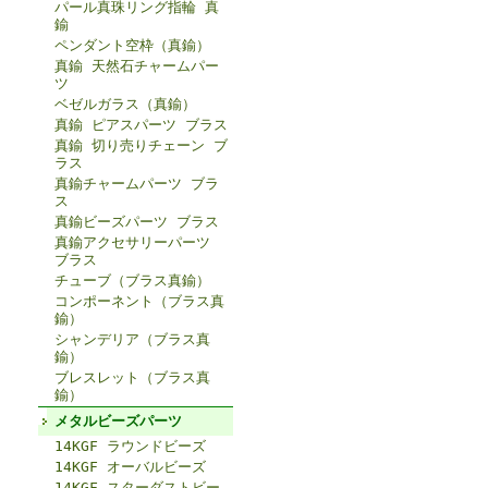
パール真珠リング指輪 真
鍮
ペンダント空枠（真鍮）
真鍮 天然石チャームパー
ツ
ベゼルガラス（真鍮）
真鍮 ピアスパーツ ブラス
真鍮 切り売りチェーン ブ
ラス
真鍮チャームパーツ ブラ
ス
真鍮ビーズパーツ ブラス
真鍮アクセサリーパーツ
ブラス
チューブ（ブラス真鍮）
コンポーネント（ブラス真
鍮）
シャンデリア（ブラス真
鍮）
ブレスレット（ブラス真
鍮）
メタルビーズパーツ
14KGF ラウンドビーズ
14KGF オーバルビーズ
14KGF スターダストビー