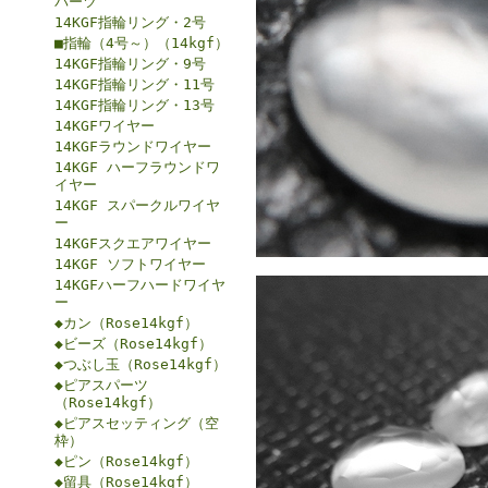
パーツ
14KGF指輪リング・2号
■指輪（4号～）（14kgf）
14KGF指輪リング・9号
14KGF指輪リング・11号
14KGF指輪リング・13号
14KGFワイヤー
14KGFラウンドワイヤー
14KGF ハーフラウンドワ
イヤー
14KGF スパークルワイヤ
ー
14KGFスクエアワイヤー
14KGF ソフトワイヤー
14KGFハーフハードワイヤ
ー
◆カン（Rose14kgf）
◆ビーズ（Rose14kgf）
◆つぶし玉（Rose14kgf）
◆ピアスパーツ
（Rose14kgf）
◆ピアスセッティング（空
枠）
◆ピン（Rose14kgf）
◆留具（Rose14kgf）