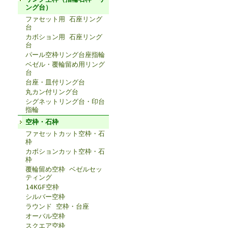
ング台）
ファセット用 石座リング
台
カボション用 石座リング
台
パール空枠リング台座指輪
ベゼル・覆輪留め用リング
台
台座・皿付リング台
丸カン付リング台
シグネットリング台・印台
指輪
空枠・石枠
ファセットカット空枠・石
枠
カボションカット空枠・石
枠
覆輪留め空枠 ベゼルセッ
ティング
14KGF空枠
シルバー空枠
ラウンド 空枠・台座
オーバル空枠
スクエア空枠