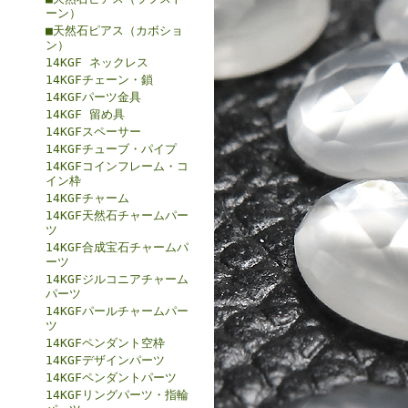
ーン）
■天然石ピアス（カボショ
ン）
14KGF ネックレス
14KGFチェーン・鎖
14KGFパーツ金具
14KGF 留め具
14KGFスペーサー
14KGFチューブ・パイプ
14KGFコインフレーム・コ
イン枠
14KGFチャーム
14KGF天然石チャームパー
ツ
14KGF合成宝石チャームパ
ーツ
14KGFジルコニアチャーム
パーツ
14KGFパールチャームパー
ツ
14KGFペンダント空枠
14KGFデザインパーツ
14KGFペンダントパーツ
14KGFリングパーツ・指輪