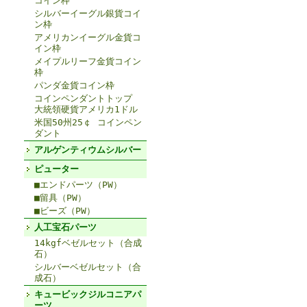
コイン枠
シルバーイーグル銀貨コイ
ン枠
アメリカンイーグル金貨コ
イン枠
メイプルリーフ金貨コイン
枠
パンダ金貨コイン枠
コインペンダントトップ
大統領硬貨アメリカ1ドル
米国50州25￠ コインペン
ダント
アルゲンティウムシルバー
ピューター
■エンドパーツ（PW）
■留具（PW）
■ビーズ（PW）
人工宝石パーツ
14kgfベゼルセット（合成
石）
シルバーベゼルセット（合
成石）
キュービックジルコニアパ
ーツ