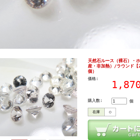
天然石ルース（裸石）・
産・非加熱）/ラウンド【2
個）
価格:
1,8
購入数:
個
在庫
○