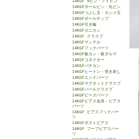
14KGF 9ピン・アイピン
14KGFボールピン・丸ピン
14KGFつぶし玉・カシメ玉
14KGFボールチップ
14KGF引き輪
14KGFカニカン
14KGF クラスプ
14KGFマンテル
14KGFフックパーツ
14KGF板カン・板ダルマ
14KGFコネクター
14KGFバチカン
14KGFヒートン・突き刺し
14KGFエンドパーツ
14KGFマグネットクラスプ
14KGFパールクラスプ
14KGFビーズパーツ
14KGFピアス金具・ピアス
パーツ
14KGF ピアスフックパー
ツ
14KGFポストピアス
14KGF フープピアスパー
ツ