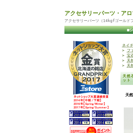
アクセサリーパーツ・アロ
アクセサリーパーツ（14kgfゴール
■
ネイチ
>
フ
>
宝
>
天
>
天
天然
ット
天然