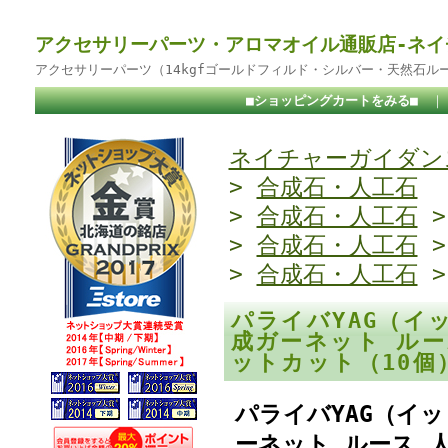
アクセサリーパーツ・アロマオイル通販店-ネイ
アクセサリーパーツ（14kgfゴールドフィルド・シルバー・天然石ル
■ショッピングカートをみる■
ネイチャーガイダンス
>
合成石・人工石
>
合成石・人工石
>
合成石・人工石
>
合成石・人工石
パライバYAG（イ
成ガーネット ルー
ットカット（10
パライバYAG（イ
ーネット ルース 