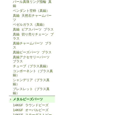
パール真珠リング指輪 真
鍮
ペンダント空枠（真鍮）
真鍮 天然石チャームパー
ツ
ベゼルガラス（真鍮）
真鍮 ピアスパーツ ブラス
真鍮 切り売りチェーン ブ
ラス
真鍮チャームパーツ ブラ
ス
真鍮ビーズパーツ ブラス
真鍮アクセサリーパーツ
ブラス
チューブ（ブラス真鍮）
コンポーネント（ブラス真
鍮）
シャンデリア（ブラス真
鍮）
ブレスレット（ブラス真
鍮）
メタルビーズパーツ
14KGF ラウンドビーズ
14KGF オーバルビーズ
14KGF スターダストビー