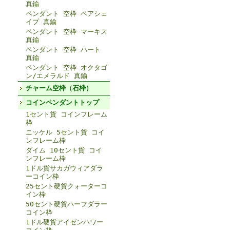
真鍮
ペンダント 空枠 ペアシェ
イプ 真鍮
ペンダント 空枠 マーキス
真鍮
ペンダント 空枠 ハート
真鍮
ペンダント 空枠 オクタゴ
ン/エメラルド 真鍮
チャーム空枠（石枠）
コインペンダントトップ
1セント貨 コインフレーム
枠
ニッケル 5セント貨 コイ
ンフレーム枠
ダイム 10セント貨 コイ
ンフレーム枠
1ドル貨サカガウィアダラ
ーコイン枠
25セント硬貨クォーターコ
イン枠
50セント硬貨ハーフダラー
コイン枠
1ドル硬貨アイゼンハワー