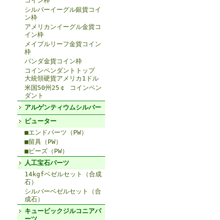
コイン枠
シルバーイーグル銀貨コイ
ン枠
アメリカンイーグル金貨コ
イン枠
メイプルリーフ金貨コイン
枠
パンダ金貨コイン枠
コインペンダントトップ
大統領硬貨アメリカ1ドル
米国50州25￠ コインペン
ダント
アルゲンティウムシルバー
ピューター
■エンドパーツ（PW）
■留具（PW）
■ビーズ（PW）
人工宝石パーツ
14kgfベゼルセット（合成
石）
シルバーベゼルセット（合
成石）
キュービックジルコニアパ
ーツ