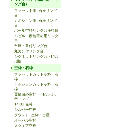
ング台）
ファセット用 石座リング
台
カボション用 石座リング
台
パール空枠リング台座指輪
ベゼル・覆輪留め用リング
台
台座・皿付リング台
丸カン付リング台
シグネットリング台・印台
指輪
空枠・石枠
ファセットカット空枠・石
枠
カボションカット空枠・石
枠
覆輪留め空枠 ベゼルセッ
ティング
14KGF空枠
シルバー空枠
ラウンド 空枠・台座
オーバル空枠
スクエア空枠