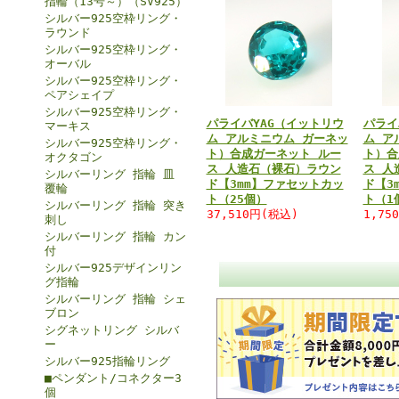
指輪（13号～）（SV925）
シルバー925空枠リング・
ラウンド
シルバー925空枠リング・
オーバル
シルバー925空枠リング・
ペアシェイプ
シルバー925空枠リング・
パライバYAG（イットリウ
パライ
マーキス
ム アルミニウム ガーネッ
ム ア
シルバー925空枠リング・
ト）合成ガーネット ルー
ト）合
オクタゴン
ス 人造石（裸石）ラウン
ス 人
シルバーリング 指輪 皿
ド【3mm】ファセットカッ
ド【3
覆輪
ト（25個）
ト（1
シルバーリング 指輪 突き
37,510円(税込)
1,75
刺し
シルバーリング 指輪 カン
付
シルバー925デザインリン
グ指輪
シルバーリング 指輪 シェ
ブロン
シグネットリング シルバ
ー
シルバー925指輪リング
■ペンダント/コネクター3
個