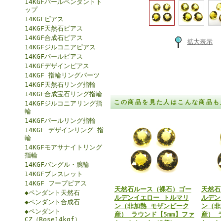
14KGFパールペンダントト
ップ
14KGFピアス
14KGF天然石ピアス
14KGF合成石ピアス
拡大表示
14KGFジルコニアピアス
14KGFパールピアス
14KGFデザインピアス
14KGF 指輪リングパーツ
14KGF天然石リング指輪
14KGF合成宝石リング指輪
この商品を見た人はこんな商品も
14KGFジルコニアリング指
輪
14KGFパールリング指輪
14KGF デザインリング 指
輪
14KGFモアサナイトリング
指輪
14KGFバングル・腕輪
14KGFブレスレット
14KGF フープピアス
天然石ルース（裸石）ゴー
天然石
◆ペンダント天然石
ルデンイエロー トルマリ
ルデン
◆ペンダント合成石
ン（非加熱 モザンビーク
ン（非
◆ペンダント
産） ラウンド【5mm】ファ
産） 
CZ（Rose14kgf）