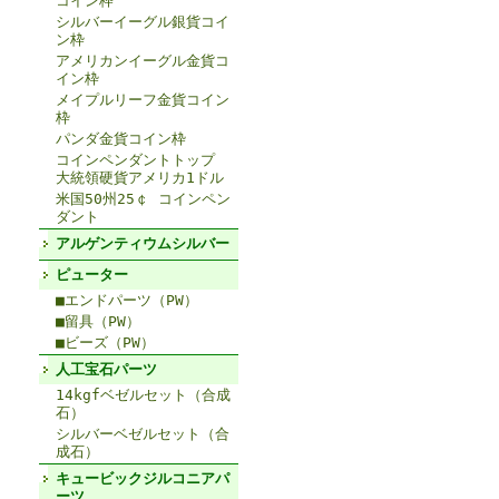
コイン枠
シルバーイーグル銀貨コイ
ン枠
アメリカンイーグル金貨コ
イン枠
メイプルリーフ金貨コイン
枠
パンダ金貨コイン枠
コインペンダントトップ
大統領硬貨アメリカ1ドル
米国50州25￠ コインペン
ダント
アルゲンティウムシルバー
ピューター
■エンドパーツ（PW）
■留具（PW）
■ビーズ（PW）
人工宝石パーツ
14kgfベゼルセット（合成
石）
シルバーベゼルセット（合
成石）
キュービックジルコニアパ
ーツ