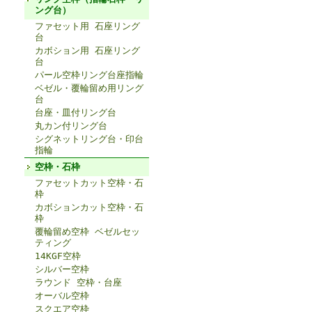
ング台）
ファセット用 石座リング
台
カボション用 石座リング
台
パール空枠リング台座指輪
ベゼル・覆輪留め用リング
台
台座・皿付リング台
丸カン付リング台
シグネットリング台・印台
指輪
空枠・石枠
ファセットカット空枠・石
枠
カボションカット空枠・石
枠
覆輪留め空枠 ベゼルセッ
ティング
14KGF空枠
シルバー空枠
ラウンド 空枠・台座
オーバル空枠
スクエア空枠