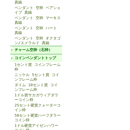
真鍮
ペンダント 空枠 ペアシェ
イプ 真鍮
ペンダント 空枠 マーキス
真鍮
ペンダント 空枠 ハート
真鍮
ペンダント 空枠 オクタゴ
ン/エメラルド 真鍮
チャーム空枠（石枠）
コインペンダントトップ
1セント貨 コインフレーム
枠
ニッケル 5セント貨 コイ
ンフレーム枠
ダイム 10セント貨 コイ
ンフレーム枠
1ドル貨サカガウィアダラ
ーコイン枠
25セント硬貨クォーターコ
イン枠
50セント硬貨ハーフダラー
コイン枠
1ドル硬貨アイゼンハワー