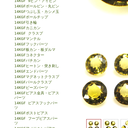
14KGF 9ピン・アイピン
14KGFボールピン・丸ピン
14KGFつぶし玉・カシメ玉
14KGFボールチップ
14KGF引き輪
14KGFカニカン
14KGF クラスプ
14KGFマンテル
14KGFフックパーツ
14KGF板カン・板ダルマ
14KGFコネクター
14KGFバチカン
14KGFヒートン・突き刺し
14KGFエンドパーツ
14KGFマグネットクラスプ
14KGFパールクラスプ
14KGFビーズパーツ
14KGFピアス金具・ピアス
パーツ
14KGF ピアスフックパー
ツ
14KGFポストピアス
14KGF フープピアスパー
ツ