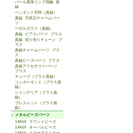
パール真珠リング指輪 真
鍮
ペンダント空枠（真鍮）
真鍮 天然石チャームパー
ツ
ベゼルガラス（真鍮）
真鍮 ピアスパーツ ブラス
真鍮 切り売りチェーン ブ
ラス
真鍮チャームパーツ ブラ
ス
真鍮ビーズパーツ ブラス
真鍮アクセサリーパーツ
ブラス
チューブ（ブラス真鍮）
コンポーネント（ブラス真
鍮）
シャンデリア（ブラス真
鍮）
ブレスレット（ブラス真
鍮）
メタルビーズパーツ
14KGF ラウンドビーズ
14KGF オーバルビーズ
14KGF スターダストビー